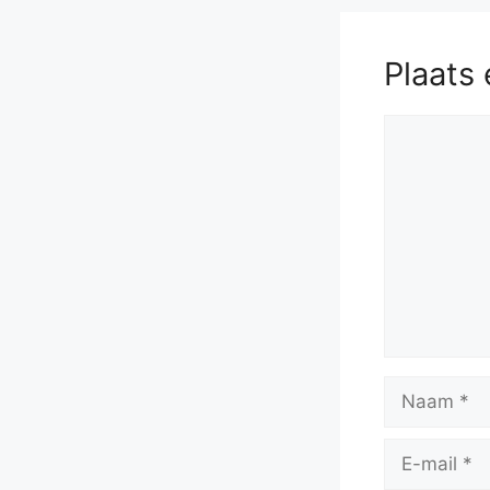
Plaats 
Reactie
Naam
E-
mail