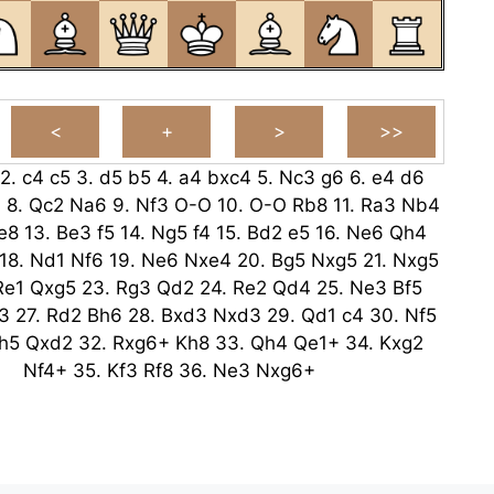
2.
c4
c5
3.
d5
b5
4.
a4
bxc4
5.
Nc3
g6
6.
e4
d6
7
8.
Qc2
Na6
9.
Nf3
O-O
10.
O-O
Rb8
11.
Ra3
Nb4
e8
13.
Be3
f5
14.
Ng5
f4
15.
Bd2
e5
16.
Ne6
Qh4
18.
Nd1
Nf6
19.
Ne6
Nxe4
20.
Bg5
Nxg5
21.
Nxg5
Re1
Qxg5
23.
Rg3
Qd2
24.
Re2
Qd4
25.
Ne3
Bf5
3
27.
Rd2
Bh6
28.
Bxd3
Nxd3
29.
Qd1
c4
30.
Nf5
h5
Qxd2
32.
Rxg6+
Kh8
33.
Qh4
Qe1+
34.
Kxg2
Nf4+
35.
Kf3
Rf8
36.
Ne3
Nxg6+