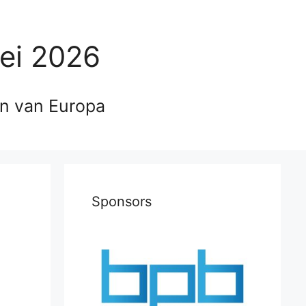
ei 2026
en van Europa
Sponsors