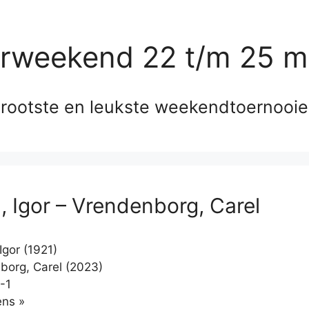
erweekend 22 t/m 25 m
rootste en leukste weekendtoernooi
, Igor – Vrendenborg, Carel
Igor (1921)
org, Carel (2023)
-1
Klikken
ns »