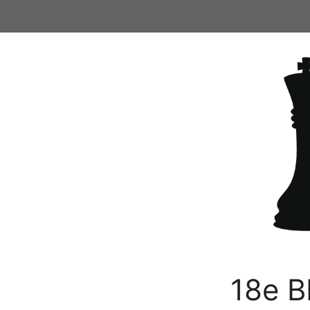
Ga
naar
de
inhoud
18e B