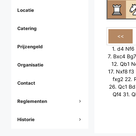
Locatie
Catering
Prijzengeld
1.
d4
Nf6
7.
Bxc4
Bg
12.
Qb1
N
Organisatie
17.
Nxf8
f3
fxg2
22.
Contact
26.
Qc1
Bd
Qf4
31.
Q
Reglementen
Historie