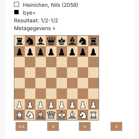
Heinichen, Nils (2058)
bye=
Resultaat: 1/2-1/2
Klikken
Metagegevens »
om
te
openen.