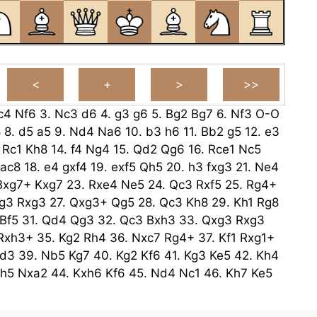
c4
Nf6
3.
Nc3
d6
4.
g3
g6
5.
Bg2
Bg7
6.
Nf3
O-O
8
8.
d5
a5
9.
Nd4
Na6
10.
b3
h6
11.
Bb2
g5
12.
e3
.
Rc1
Kh8
14.
f4
Ng4
15.
Qd2
Qg6
16.
Rce1
Nc5
ac8
18.
e4
gxf4
19.
exf5
Qh5
20.
h3
fxg3
21.
Ne4
Bxg7+
Kxg7
23.
Rxe4
Ne5
24.
Qc3
Rxf5
25.
Rg4+
g3
Rxg3
27.
Qxg3+
Qg5
28.
Qc3
Kh8
29.
Kh1
Rg8
Bf5
31.
Qd4
Qg3
32.
Qc3
Bxh3
33.
Qxg3
Rxg3
Rxh3+
35.
Kg2
Rh4
36.
Nxc7
Rg4+
37.
Kf1
Rxg1+
d3
39.
Nb5
Kg7
40.
Kg2
Kf6
41.
Kg3
Ke5
42.
Kh4
h5
Nxa2
44.
Kxh6
Kf6
45.
Nd4
Nc1
46.
Kh7
Ke5
7.
Nf3+
Ke4
48.
Nd2+
Kd3
49.
Nb1
Nxb3