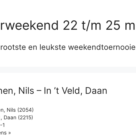
erweekend 22 t/m 25 m
rootste en leukste weekendtoernooi
en, Nils – In ’t Veld, Daan
n, Nils (2054)
d, Daan (2215)
-1
Klikken
ns »