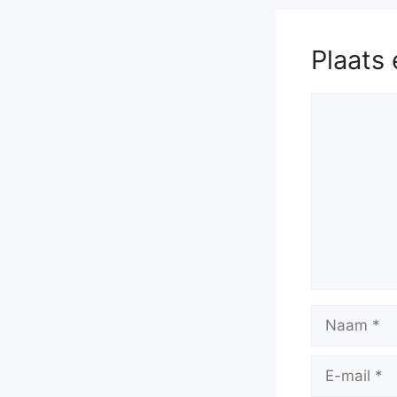
Plaats 
Reactie
Naam
E-
mail