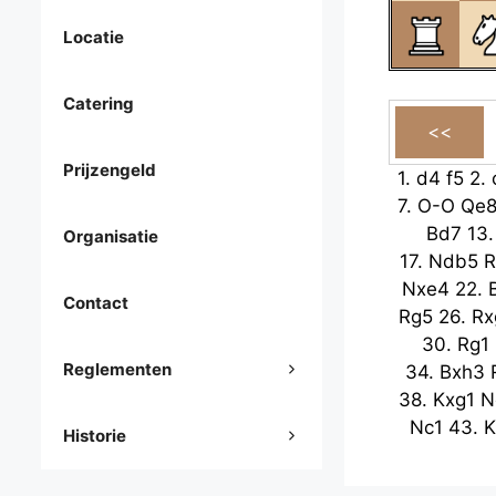
Locatie
Catering
Prijzengeld
1.
d4
f5
2.
7.
O-O
Qe
Bd7
13
Organisatie
17.
Ndb5
R
Nxe4
22.
Contact
Rg5
26.
Rx
30.
Rg1
Reglementen
34.
Bxh3
38.
Kxg1
N
Nc1
43.
K
Historie
4