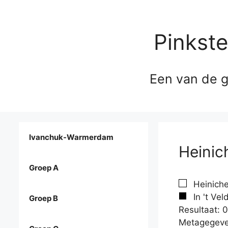
Pinkst
Een van de g
Ivanchuk-Warmerdam
Heinich
Groep A
Heiniche
In 't Vel
Groep B
Resultaat: 0
Metagegeve