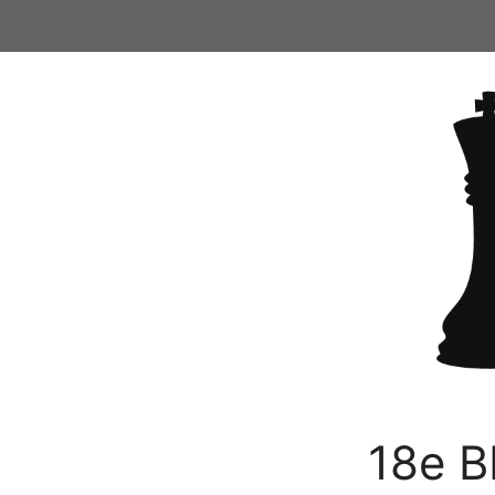
Ga
naar
de
inhoud
18e B