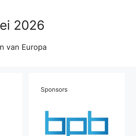
ei 2026
en van Europa
Sponsors