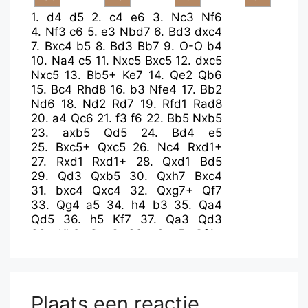
1.
d4
d5
2.
c4
e6
3.
Nc3
Nf6
4.
Nf3
c6
5.
e3
Nbd7
6.
Bd3
dxc4
7.
Bxc4
b5
8.
Bd3
Bb7
9.
O-O
b4
10.
Na4
c5
11.
Nxc5
Bxc5
12.
dxc5
Nxc5
13.
Bb5+
Ke7
14.
Qe2
Qb6
15.
Bc4
Rhd8
16.
b3
Nfe4
17.
Bb2
Nd6
18.
Nd2
Rd7
19.
Rfd1
Rad8
20.
a4
Qc6
21.
f3
f6
22.
Bb5
Nxb5
23.
axb5
Qd5
24.
Bd4
e5
25.
Bxc5+
Qxc5
26.
Nc4
Rxd1+
27.
Rxd1
Rxd1+
28.
Qxd1
Bd5
29.
Qd3
Qxb5
30.
Qxh7
Bxc4
31.
bxc4
Qxc4
32.
Qxg7+
Qf7
33.
Qg4
a5
34.
h4
b3
35.
Qa4
Qd5
36.
h5
Kf7
37.
Qa3
Qd3
38.
Kh2
Qxe3
39.
Qxa5
Qf4+
40.
Kh3
Qf5+
41.
Kg3
Qg5+
42.
Kf2
Qh4+
43.
Kg1
Qd4+
44.
Kh2
b2
45.
Qc7+
Ke6
46.
Qc6+
Kf5
47.
Qc2+
e4
Plaats een reactie
48.
fxe4+
Kg5
49.
g3
Kxh5