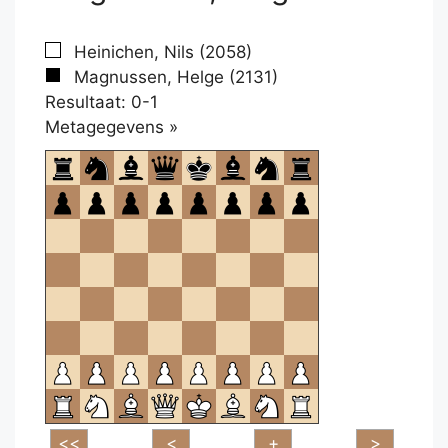
Heinichen, Nils (2058)
Magnussen, Helge (2131)
Resultaat: 0-1
Klikken
Metagegevens »
om
te
openen.