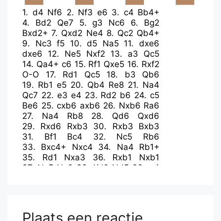
1.
d4
Nf6
2.
Nf3
e6
3.
c4
Bb4+
4.
Bd2
Qe7
5.
g3
Nc6
6.
Bg2
Bxd2+
7.
Qxd2
Ne4
8.
Qc2
Qb4+
9.
Nc3
f5
10.
d5
Na5
11.
dxe6
dxe6
12.
Ne5
Nxf2
13.
a3
Qc5
14.
Qa4+
c6
15.
Rf1
Qxe5
16.
Rxf2
O-O
17.
Rd1
Qc5
18.
b3
Qb6
19.
Rb1
e5
20.
Qb4
Re8
21.
Na4
Qc7
22.
e3
e4
23.
Rd2
b6
24.
c5
Be6
25.
cxb6
axb6
26.
Nxb6
Ra6
27.
Na4
Rb8
28.
Qd6
Qxd6
29.
Rxd6
Rxb3
30.
Rxb3
Bxb3
31.
Bf1
Bc4
32.
Nc5
Rb6
33.
Bxc4+
Nxc4
34.
Na4
Rb1+
35.
Rd1
Nxa3
36.
Rxb1
Nxb1
37.
Nc5
Nc3
38.
Kd2
Nd5
39.
g4
fxg4
40.
Nxe4
h5
41.
Kd3
Kf7
42.
Ng3
g6
43.
e4
Nf4+
44.
Kd4
Ke6
45.
e5
c5+
46.
Ke4
Nh3
47.
Ne2
Ng5+
48.
Kf4
Nf3
Plaats een reactie