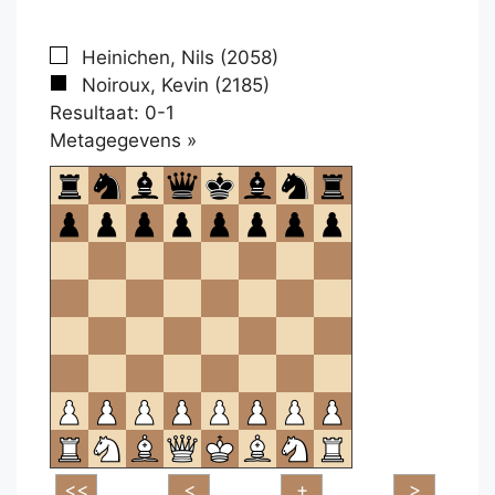
Heinichen, Nils (2058)
Noiroux, Kevin (2185)
Resultaat: 0-1
Klikken
Metagegevens »
om
te
openen.