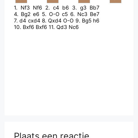
1.
Nf3
Nf6
2.
c4
b6
3.
g3
Bb7
4.
Bg2
e6
5.
O-O
c5
6.
Nc3
Be7
7.
d4
cxd4
8.
Qxd4
O-O
9.
Bg5
h6
10.
Bxf6
Bxf6
11.
Qd3
Nc6
Plaats een reactie