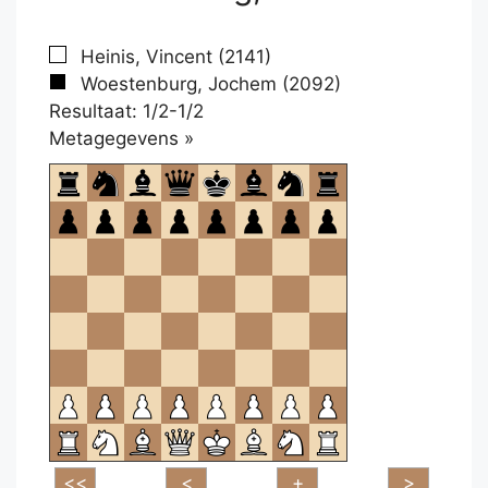
Heinis, Vincent (2141)
Woestenburg, Jochem (2092)
Resultaat: 1/2-1/2
Klikken
Metagegevens »
om
te
openen.