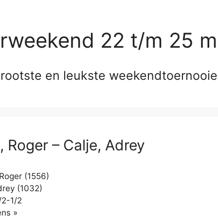
erweekend 22 t/m 25 m
rootste en leukste weekendtoernooi
, Roger – Calje, Adrey
Roger (1556)
drey (1032)
/2-1/2
Klikken
ns »