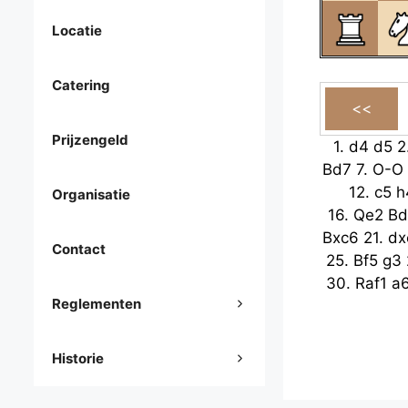
Locatie
Catering
Prijzengeld
1.
d4
d5
2
Bd7
7.
O-O
12.
c5
h
Organisatie
16.
Qe2
Bd
Bxc6
21.
dx
Contact
25.
Bf5
g3
30.
Raf1
a
Reglementen
Historie