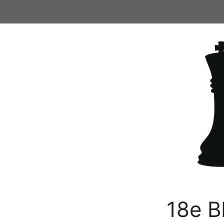
Ga
naar
de
inhoud
18e B