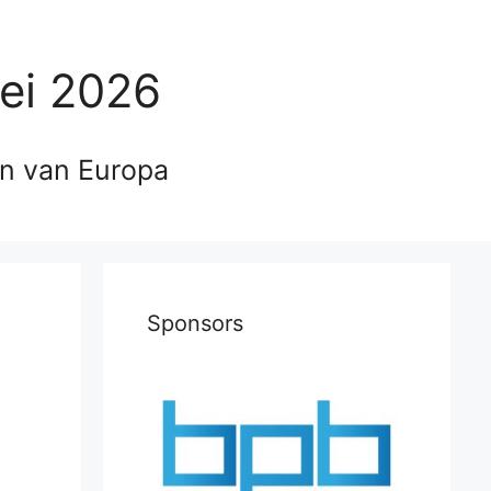
ei 2026
en van Europa
Sponsors