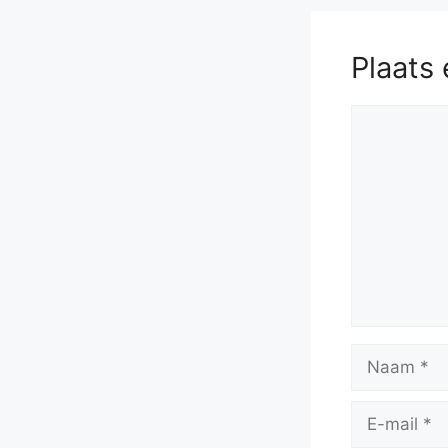
Plaats 
Reactie
Naam
E-
mail