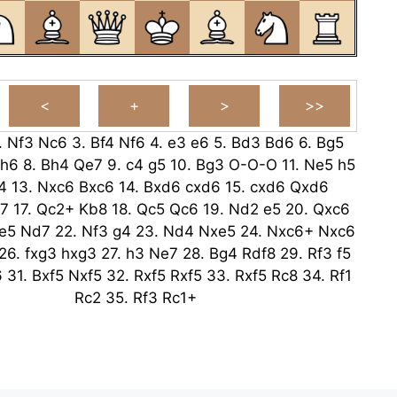
.
Nf3
Nc6
3.
Bf4
Nf6
4.
e3
e6
5.
Bd3
Bd6
6.
Bg5
h6
8.
Bh4
Qe7
9.
c4
g5
10.
Bg3
O-O-O
11.
Ne5
h5
4
13.
Nxc6
Bxc6
14.
Bxd6
cxd6
15.
cxd6
Qxd6
7
17.
Qc2+
Kb8
18.
Qc5
Qc6
19.
Nd2
e5
20.
Qxc6
e5
Nd7
22.
Nf3
g4
23.
Nd4
Nxe5
24.
Nxc6+
Nxc6
26.
fxg3
hxg3
27.
h3
Ne7
28.
Bg4
Rdf8
29.
Rf3
f5
6
31.
Bxf5
Nxf5
32.
Rxf5
Rxf5
33.
Rxf5
Rc8
34.
Rf1
Rc2
35.
Rf3
Rc1+