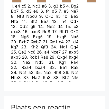
1.
e4
c5
2.
Nc3
a6
3.
g3
b5
4.
Bg2
Bb7
5.
d3
e6
6.
f4
d5
7.
e5
Ne7
8.
Nf3
Nbc6
9.
O-O
h5
10.
Be3
Nf5
11.
Bf2
Be7
12.
h4
Qd7
13.
Qd2
g6
14.
Ne2
d4
15.
c3
dxc3
16.
bxc3
Rd8
17.
Rfd1
O-O
18.
Ng5
Bxg5
19.
hxg5
Na5
20.
Bxb7
Qxb7
21.
Qe1
c4
22.
d4
Kg7
23.
Kh2
Qf3
24.
Ng1
Qg4
25.
Qe2
Nc6
26.
a4
Nce7
27.
axb5
axb5
28.
Rdb1
Ra8
29.
Qxg4
hxg4
30.
Ne2
Nd5
31.
Kg1
Ra4
32.
Rxa4
bxa4
33.
Be1
Ra8
34.
Nc1
a3
35.
Na2
Rh8
36.
Nc1
Nfe3
37.
Na2
Rh3
38.
Bf2
Nf5
39.
Kg2
Nde3+
40.
Bxe3
Rxg3+
Plaats een reactie