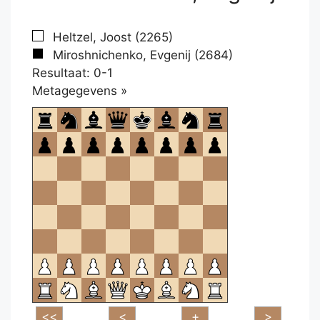
Heltzel, Joost (2265)
Miroshnichenko, Evgenij (2684)
Resultaat: 0-1
Klikken
Metagegevens »
om
te
openen.