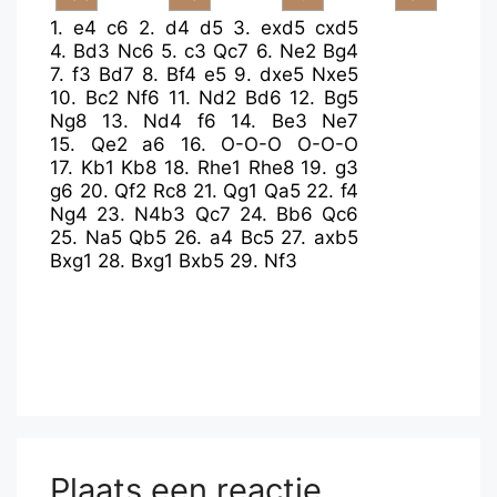
1.
e4
c6
2.
d4
d5
3.
exd5
cxd5
4.
Bd3
Nc6
5.
c3
Qc7
6.
Ne2
Bg4
7.
f3
Bd7
8.
Bf4
e5
9.
dxe5
Nxe5
10.
Bc2
Nf6
11.
Nd2
Bd6
12.
Bg5
Ng8
13.
Nd4
f6
14.
Be3
Ne7
15.
Qe2
a6
16.
O-O-O
O-O-O
17.
Kb1
Kb8
18.
Rhe1
Rhe8
19.
g3
g6
20.
Qf2
Rc8
21.
Qg1
Qa5
22.
f4
Ng4
23.
N4b3
Qc7
24.
Bb6
Qc6
25.
Na5
Qb5
26.
a4
Bc5
27.
axb5
Bxg1
28.
Bxg1
Bxb5
29.
Nf3
Plaats een reactie