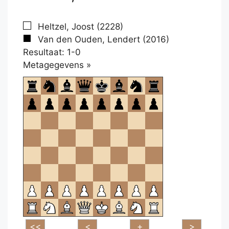
Heltzel, Joost (2228)
Van den Ouden, Lendert (2016)
Resultaat: 1-0
Klikken
Metagegevens »
om
te
openen.