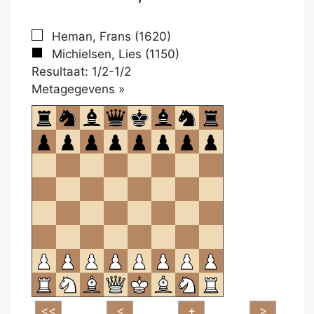
Heman, Frans (1620)
Michielsen, Lies (1150)
Resultaat: 1/2-1/2
Klikken
Metagegevens »
om
te
openen.