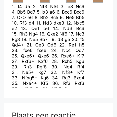
1.
f4
d5
2.
Nf3
Nf6
3.
e3
Nc6
4.
Bb5
Bd7
5.
b3
a6
6.
Bxc6
Bxc6
7.
O-O
e6
8.
Bb2
Bc5
9.
Ne5
Bb5
10.
Rf3
d4
11.
Nd3
dxe3
12.
Nxc5
e2
13.
Qe1
b6
14.
Nd3
Bc6
15.
Rh3
Ng4
16.
Qxe2
Nf6
17.
Nc3
Rg8
18.
Ne5
Bb7
19.
d3
g5
20.
f5
Qd4+
21.
Qe3
Qd6
22.
Re1
h5
23.
fxe6
fxe6
24.
Nc4
Qd7
25.
Qxe6+
Qxe6
26.
Rxe6+
Kf7
27.
Rxf6+
Kxf6
28.
Rxh5
Kg6
29.
Rh3
Rgf8
30.
Ne4
Rf4
31.
Ne5+
Kg7
32.
Nf3+
Kf7
33.
Nfxg5+
Kg6
34.
Rg3
Bxe4
35.
Nxe4+
Kf5
36.
Rf3
Rxf3
37.
gxf3
Rg8+
38.
Kf2
Rg6
.....
Plaats een reactie