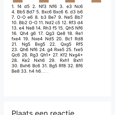
1.
f4
d5
2.
Nf3
Nf6
3.
e3
Nc6
4.
Bb5
Bd7
5.
Bxc6
Bxc6
6.
d3
b6
7.
O-O
e6
8.
b3
Be7
9.
Ne5
Bb7
10.
Bb2
O-O
11.
Nd2
c5
12.
Rf3
d4
13.
e4
Ne8
14.
Rh3
f5
15.
Qh5
Nf6
16.
Qh4
g6
17.
Qg3
Qe8
18.
Re1
fxe4
19.
Nxe4
Nd5
20.
Bc1
Rd8
21.
Ng5
Bxg5
22.
Qxg5
Rf5
23.
Qh6
Nf6
24.
g4
Rxe5
25.
fxe5
Qc6
26.
Rg3
Qh1+
27.
Kf2
Nxg4+
28.
Ke2
Nxh6
29.
Rxh1
Bxh1
30.
Bxh6
Bc6
31.
Bg5
Rf8
32.
Bf6
Be8
33.
h4
h6
.... .
Plaats een reactie