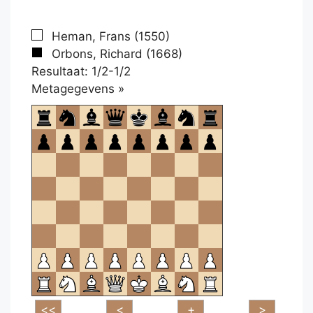
Heman, Frans (1550)
Orbons, Richard (1668)
Resultaat: 1/2-1/2
Klikken
Metagegevens »
om
te
openen.