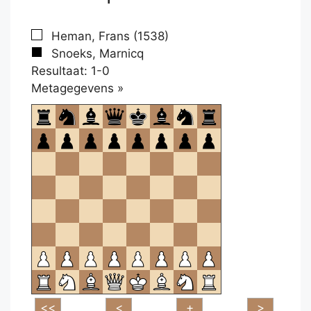
Heman, Frans (1538)
Snoeks, Marnicq
Resultaat: 1-0
Klikken
Metagegevens »
om
te
openen.