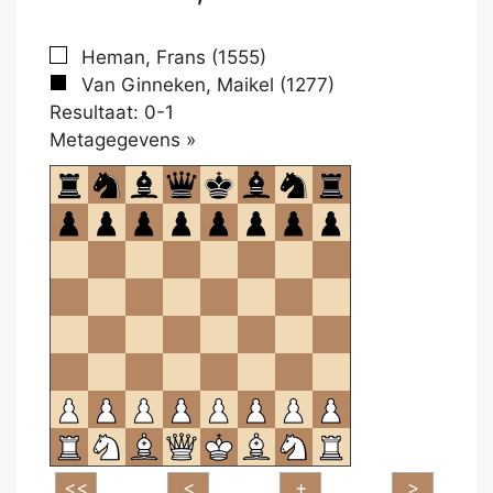
Heman, Frans (1555)
Van Ginneken, Maikel (1277)
Resultaat: 0-1
Klikken
Metagegevens »
om
te
openen.