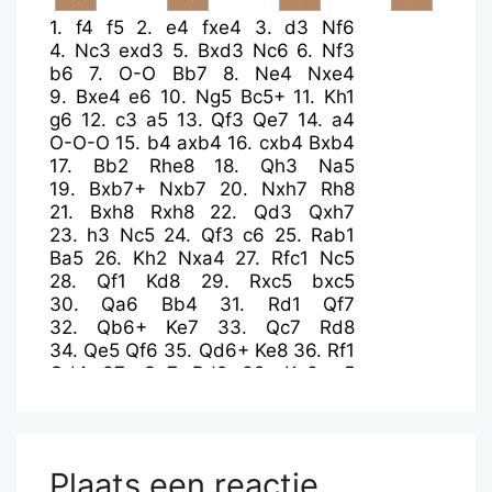
1.
f4
f5
2.
e4
fxe4
3.
d3
Nf6
4.
Nc3
exd3
5.
Bxd3
Nc6
6.
Nf3
b6
7.
O-O
Bb7
8.
Ne4
Nxe4
9.
Bxe4
e6
10.
Ng5
Bc5+
11.
Kh1
g6
12.
c3
a5
13.
Qf3
Qe7
14.
a4
O-O-O
15.
b4
axb4
16.
cxb4
Bxb4
17.
Bb2
Rhe8
18.
Qh3
Na5
19.
Bxb7+
Nxb7
20.
Nxh7
Rh8
21.
Bxh8
Rxh8
22.
Qd3
Qxh7
23.
h3
Nc5
24.
Qf3
c6
25.
Rab1
Ba5
26.
Kh2
Nxa4
27.
Rfc1
Nc5
28.
Qf1
Kd8
29.
Rxc5
bxc5
30.
Qa6
Bb4
31.
Rd1
Qf7
32.
Qb6+
Ke7
33.
Qc7
Rd8
34.
Qe5
Qf6
35.
Qd6+
Ke8
36.
Rf1
Qd4
37.
Qc7
Bd2
38.
Kg3
g5
39.
f5
Bf4+
40.
Rxf4
Qxf4+
41.
Qxf4
gxf4+
42.
Kxf4
exf5
43.
Kxf5
d5
44.
g4
d4
45.
g5
d3
46.
g6
Rd7
47.
Kf6
d2
48.
g7
Rxg7
Plaats een reactie