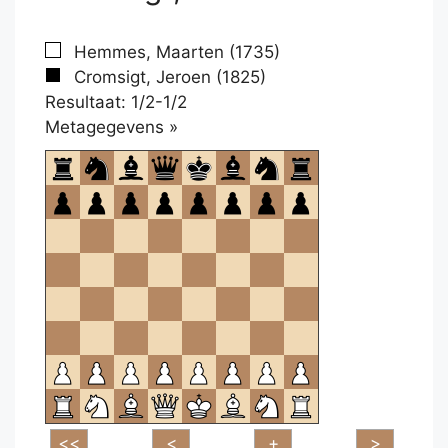
Hemmes, Maarten (1735)
Cromsigt, Jeroen (1825)
Resultaat: 1/2-1/2
Klikken
Metagegevens »
om
te
openen.