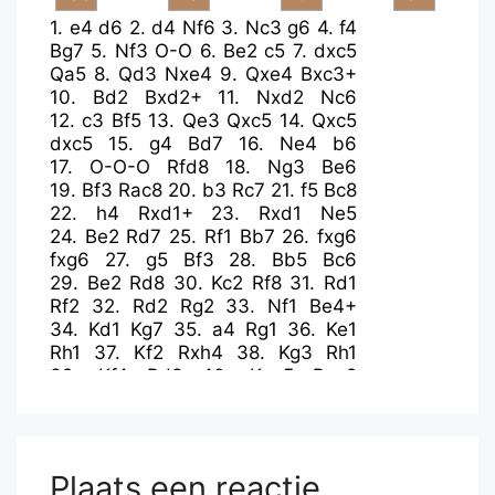
1.
e4
d6
2.
d4
Nf6
3.
Nc3
g6
4.
f4
Bg7
5.
Nf3
O-O
6.
Be2
c5
7.
dxc5
Qa5
8.
Qd3
Nxe4
9.
Qxe4
Bxc3+
10.
Bd2
Bxd2+
11.
Nxd2
Nc6
12.
c3
Bf5
13.
Qe3
Qxc5
14.
Qxc5
dxc5
15.
g4
Bd7
16.
Ne4
b6
17.
O-O-O
Rfd8
18.
Ng3
Be6
19.
Bf3
Rac8
20.
b3
Rc7
21.
f5
Bc8
22.
h4
Rxd1+
23.
Rxd1
Ne5
24.
Be2
Rd7
25.
Rf1
Bb7
26.
fxg6
fxg6
27.
g5
Bf3
28.
Bb5
Bc6
29.
Be2
Rd8
30.
Kc2
Rf8
31.
Rd1
Rf2
32.
Rd2
Rg2
33.
Nf1
Be4+
34.
Kd1
Kg7
35.
a4
Rg1
36.
Ke1
Rh1
37.
Kf2
Rxh4
38.
Kg3
Rh1
39.
Kf4
Bd3
40.
Kxe5
Bxe2
41.
Ng3
Rg1
42.
Nxe2
Rxg5+
43.
Ke4
Kf6
44.
Nf4
Re5+
45.
Kf3
Rf5
46.
Kg3
e5
47.
Nd5+
Kg5
48.
Ne3
Rf7
49.
Rd5
Re7
50.
Ng4
Plaats een reactie
Kf5
51.
Kf3
h5
52.
Ne3+
Ke6