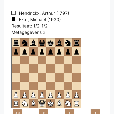
Hendrickx, Arthur (1797)
Ekat, Michael (1930)
Resultaat: 1/2-1/2
Klikken
Metagegevens »
om
te
openen.