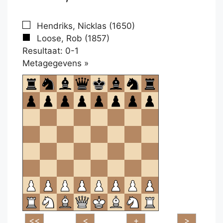
Hendriks, Nicklas (1650)
Loose, Rob (1857)
Resultaat: 0-1
Klikken
Metagegevens »
om
te
openen.