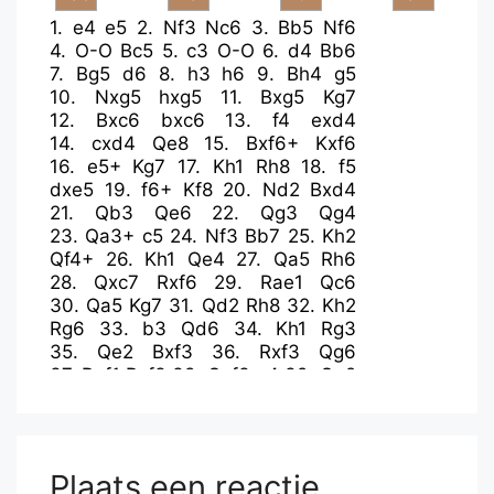
1.
e4
e5
2.
Nf3
Nc6
3.
Bb5
Nf6
4.
O-O
Bc5
5.
c3
O-O
6.
d4
Bb6
7.
Bg5
d6
8.
h3
h6
9.
Bh4
g5
10.
Nxg5
hxg5
11.
Bxg5
Kg7
12.
Bxc6
bxc6
13.
f4
exd4
14.
cxd4
Qe8
15.
Bxf6+
Kxf6
16.
e5+
Kg7
17.
Kh1
Rh8
18.
f5
dxe5
19.
f6+
Kf8
20.
Nd2
Bxd4
21.
Qb3
Qe6
22.
Qg3
Qg4
23.
Qa3+
c5
24.
Nf3
Bb7
25.
Kh2
Qf4+
26.
Kh1
Qe4
27.
Qa5
Rh6
28.
Qxc7
Rxf6
29.
Rae1
Qc6
30.
Qa5
Kg7
31.
Qd2
Rh8
32.
Kh2
Rg6
33.
b3
Qd6
34.
Kh1
Rg3
35.
Qe2
Bxf3
36.
Rxf3
Qg6
37.
Ref1
Rxf3
38.
Qxf3
e4
39.
Qe2
Rh5
40.
Rf4
Rxh3+
Plaats een reactie