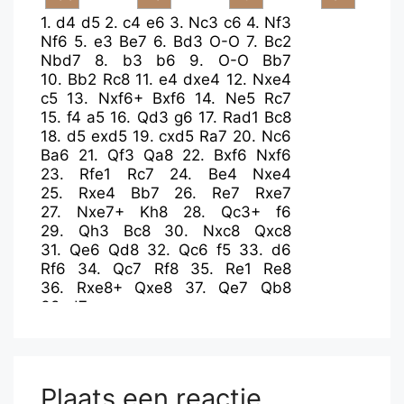
1.
d4
d5
2.
c4
e6
3.
Nc3
c6
4.
Nf3
Nf6
5.
e3
Be7
6.
Bd3
O-O
7.
Bc2
Nbd7
8.
b3
b6
9.
O-O
Bb7
10.
Bb2
Rc8
11.
e4
dxe4
12.
Nxe4
c5
13.
Nxf6+
Bxf6
14.
Ne5
Rc7
15.
f4
a5
16.
Qd3
g6
17.
Rad1
Bc8
18.
d5
exd5
19.
cxd5
Ra7
20.
Nc6
Ba6
21.
Qf3
Qa8
22.
Bxf6
Nxf6
23.
Rfe1
Rc7
24.
Be4
Nxe4
25.
Rxe4
Bb7
26.
Re7
Rxe7
27.
Nxe7+
Kh8
28.
Qc3+
f6
29.
Qh3
Bc8
30.
Nxc8
Qxc8
31.
Qe6
Qd8
32.
Qc6
f5
33.
d6
Rf6
34.
Qc7
Rf8
35.
Re1
Re8
36.
Rxe8+
Qxe8
37.
Qe7
Qb8
38.
d7
Plaats een reactie