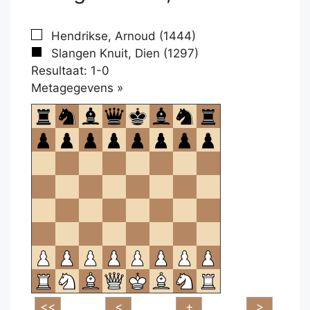
Hendrikse, Arnoud (1444)
Slangen Knuit, Dien (1297)
Resultaat: 1-0
Klikken
Metagegevens »
om
te
openen.