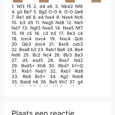
1.
Nf3
f5
2.
d4
e6
3.
Nbd2
Nf6
4.
g3
Be7
5.
Bg2
O-O
6.
O-O
Qe8
7.
Re1
d6
8.
e4
fxe4
9.
Nxe4
Nc6
10.
b3
d5
11.
Neg5
Nd8
12.
Ne5
Nd7
13.
Ngf3
Nxe5
14.
Nxe5
Nf7
15.
f4
c5
16.
c3
b5
17.
Be3
c4
18.
bxc4
bxc4
19.
Nxc4
Qc6
20.
Qb3
dxc4
21.
Bxc6
cxb3
22.
Bxa8
b2
23.
Rab1
Ba6
24.
Be4
Nd6
25.
Bc2
Nc4
26.
Bb3
Ba3
27.
d5
exd5
28.
Bxa7
Nd2
29.
Bxd5+
Kh8
30.
Rbd1
b1=Q
31.
Rxb1
Nxb1
32.
Rxb1
Rd8
33.
Rb8
Bc5+
34.
Kg2
Rxb8
35.
Bxb8
h6
36.
Be5
Kh7
37.
g4
g6
38.
g5
Be3
39.
Kf3
Bg1
40.
h4
Bc5
41.
Bd4
Bd6
42.
c4
Bc8
43.
c5
Bb8
44.
c6
h5
45.
Bb6
Bd6
46.
Bd4
Bg4+
47.
Ke3
Bb8
48.
a4
Bc7
49.
Bf7
Bd1
50.
Be5
Bb6+
Plaats een reactie
51.
Kd3
Bxa4
52.
c7
.....