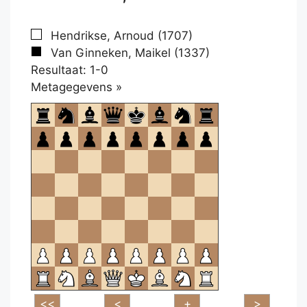
Hendrikse, Arnoud (1707)
Van Ginneken, Maikel (1337)
Resultaat: 1-0
Klikken
Metagegevens »
om
te
openen.