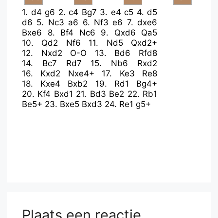
1.
d4
g6
2.
c4
Bg7
3.
e4
c5
4.
d5
d6
5.
Nc3
a6
6.
Nf3
e6
7.
dxe6
Bxe6
8.
Bf4
Nc6
9.
Qxd6
Qa5
10.
Qd2
Nf6
11.
Nd5
Qxd2+
12.
Nxd2
O-O
13.
Bd6
Rfd8
14.
Bc7
Rd7
15.
Nb6
Rxd2
16.
Kxd2
Nxe4+
17.
Ke3
Re8
18.
Kxe4
Bxb2
19.
Rd1
Bg4+
20.
Kf4
Bxd1
21.
Bd3
Be2
22.
Rb1
Be5+
23.
Bxe5
Bxd3
24.
Re1
g5+
Plaats een reactie