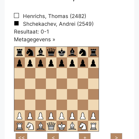
Henrichs, Thomas (2482)
Shchekachev, Andrei (2549)
Resultaat: 0-1
Klikken
Metagegevens »
om
te
openen.