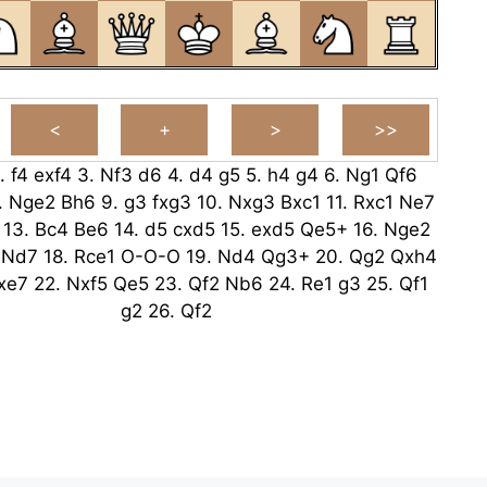
.
f4
exf4
3.
Nf3
d6
4.
d4
g5
5.
h4
g4
6.
Ng1
Qf6
.
Nge2
Bh6
9.
g3
fxg3
10.
Nxg3
Bxc1
11.
Rxc1
Ne7
13.
Bc4
Be6
14.
d5
cxd5
15.
exd5
Qe5+
16.
Nge2
Nd7
18.
Rce1
O-O-O
19.
Nd4
Qg3+
20.
Qg2
Qxh4
xe7
22.
Nxf5
Qe5
23.
Qf2
Nb6
24.
Re1
g3
25.
Qf1
g2
26.
Qf2