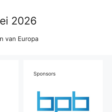
ei 2026
en van Europa
Sponsors