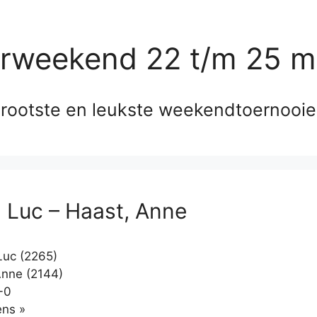
erweekend 22 t/m 25 m
rootste en leukste weekendtoernooi
, Luc – Haast, Anne
Luc (2265)
nne (2144)
-0
Klikken
ns »