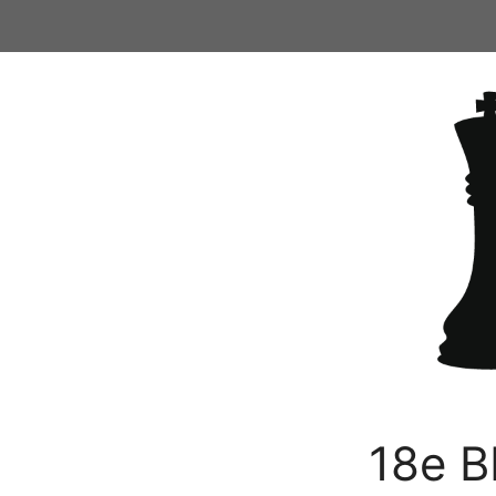
Ga
naar
de
inhoud
18e B