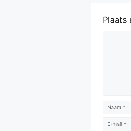
Plaats 
Reactie
Naam
E-
mail