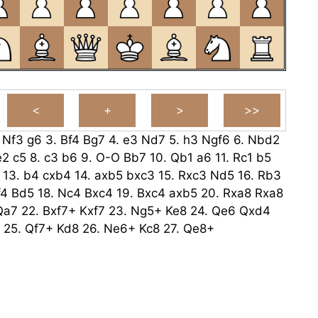
.
Nf3
g6
3.
Bf4
Bg7
4.
e3
Nd7
5.
h3
Ngf6
6.
Nbd2
e2
c5
8.
c3
b6
9.
O-O
Bb7
10.
Qb1
a6
11.
Rc1
b5
13.
b4
cxb4
14.
axb5
bxc3
15.
Rxc3
Nd5
16.
Rb3
f4
Bd5
18.
Nc4
Bxc4
19.
Bxc4
axb5
20.
Rxa8
Rxa8
Qa7
22.
Bxf7+
Kxf7
23.
Ng5+
Ke8
24.
Qe6
Qxd4
25.
Qf7+
Kd8
26.
Ne6+
Kc8
27.
Qe8+