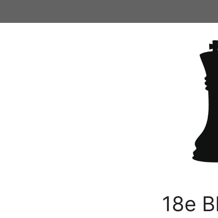
Ga
naar
de
inhoud
18e B