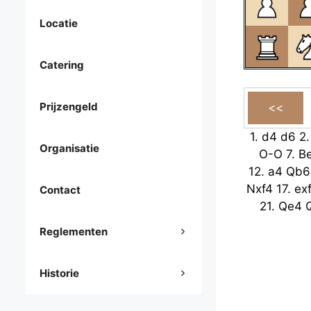
Locatie
Catering
Prijzengeld
1.
d4
d6
2
Organisatie
O-O
7.
B
12.
a4
Qb6
Nxf4
17.
ex
Contact
21.
Qe4
Reglementen
Historie