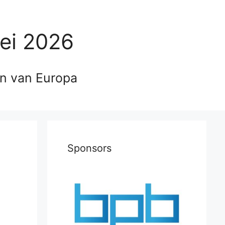
ei 2026
en van Europa
Sponsors