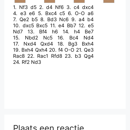
1.
Nf3
d5
2.
d4
Nf6
3.
c4
dxc4
4.
e3
e6
5.
Bxc4
c5
6.
O-O
a6
7.
Qe2
b5
8.
Bd3
Nc6
9.
a4
b4
10.
dxc5
Bxc5
11.
e4
Bb7
12.
e5
Nd7
13.
Bf4
h6
14.
h4
Be7
15.
Nbd2
Nc5
16.
Bc4
Nd4
17.
Nxd4
Qxd4
18.
Bg3
Bxh4
19.
Bxh4
Qxh4
20.
f4
O-O
21.
Qe3
Rac8
22.
Rac1
Rfd8
23.
b3
Qg4
24.
Rf2
Nd3
Plaats een reactie