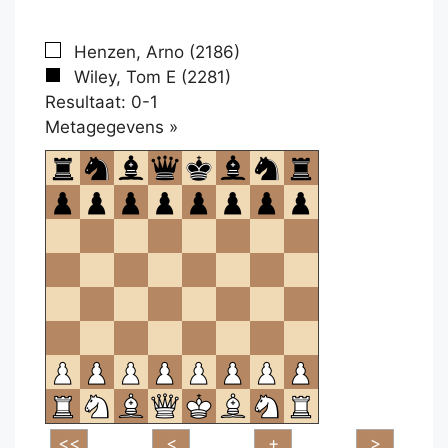
Henzen, Arno (2186)
Wiley, Tom E (2281)
Resultaat: 0-1
Klikken
Metagegevens »
om
te
openen.