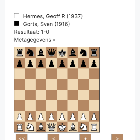
Hermes, Geoff R (1937)
Gorts, Sven (1916)
Resultaat: 1-0
Klikken
Metagegevens »
om
te
openen.