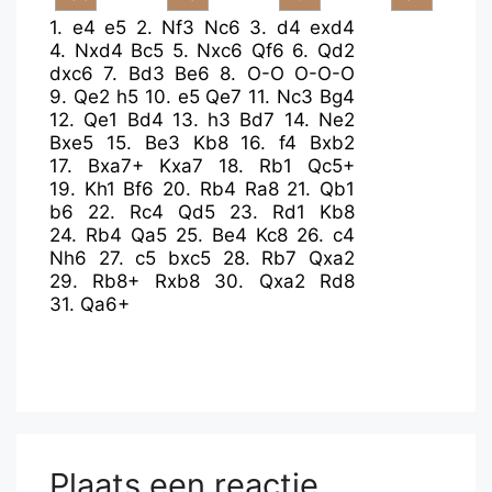
1.
e4
e5
2.
Nf3
Nc6
3.
d4
exd4
4.
Nxd4
Bc5
5.
Nxc6
Qf6
6.
Qd2
dxc6
7.
Bd3
Be6
8.
O-O
O-O-O
9.
Qe2
h5
10.
e5
Qe7
11.
Nc3
Bg4
12.
Qe1
Bd4
13.
h3
Bd7
14.
Ne2
Bxe5
15.
Be3
Kb8
16.
f4
Bxb2
17.
Bxa7+
Kxa7
18.
Rb1
Qc5+
19.
Kh1
Bf6
20.
Rb4
Ra8
21.
Qb1
b6
22.
Rc4
Qd5
23.
Rd1
Kb8
24.
Rb4
Qa5
25.
Be4
Kc8
26.
c4
Nh6
27.
c5
bxc5
28.
Rb7
Qxa2
29.
Rb8+
Rxb8
30.
Qxa2
Rd8
31.
Qa6+
Plaats een reactie