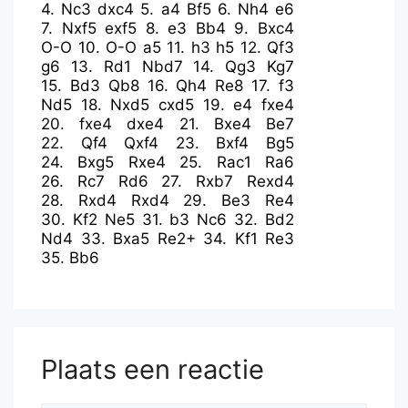
4.
Nc3
dxc4
5.
a4
Bf5
6.
Nh4
e6
7.
Nxf5
exf5
8.
e3
Bb4
9.
Bxc4
O-O
10.
O-O
a5
11.
h3
h5
12.
Qf3
g6
13.
Rd1
Nbd7
14.
Qg3
Kg7
15.
Bd3
Qb8
16.
Qh4
Re8
17.
f3
Nd5
18.
Nxd5
cxd5
19.
e4
fxe4
20.
fxe4
dxe4
21.
Bxe4
Be7
22.
Qf4
Qxf4
23.
Bxf4
Bg5
24.
Bxg5
Rxe4
25.
Rac1
Ra6
26.
Rc7
Rd6
27.
Rxb7
Rexd4
28.
Rxd4
Rxd4
29.
Be3
Re4
30.
Kf2
Ne5
31.
b3
Nc6
32.
Bd2
Nd4
33.
Bxa5
Re2+
34.
Kf1
Re3
35.
Bb6
Plaats een reactie