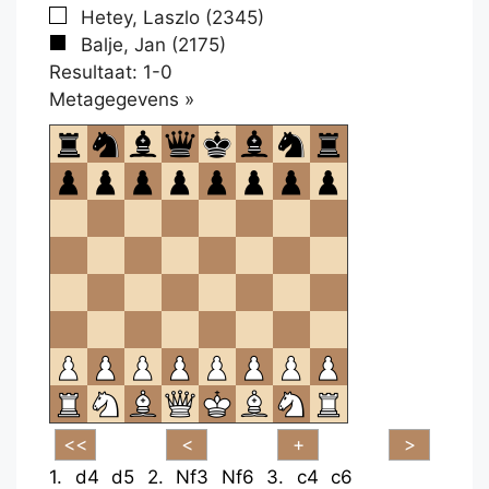
Hetey, Laszlo (2345)
Balje, Jan (2175)
Resultaat: 1-0
Klikken
Metagegevens »
om
te
openen.
1.
d4
d5
2.
Nf3
Nf6
3.
c4
c6