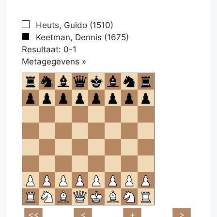
Heuts, Guido (1510)
Keetman, Dennis (1675)
Resultaat: 0-1
Klikken
Metagegevens »
om
te
openen.