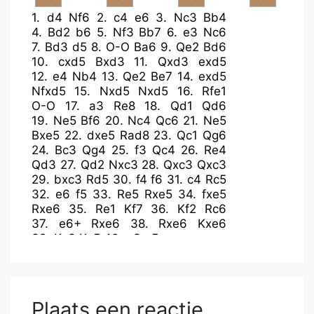
1.
d4
Nf6
2.
c4
e6
3.
Nc3
Bb4
4.
Bd2
b6
5.
Nf3
Bb7
6.
e3
Nc6
7.
Bd3
d5
8.
O-O
Ba6
9.
Qe2
Bd6
10.
cxd5
Bxd3
11.
Qxd3
exd5
12.
e4
Nb4
13.
Qe2
Be7
14.
exd5
Nfxd5
15.
Nxd5
Nxd5
16.
Rfe1
O-O
17.
a3
Re8
18.
Qd1
Qd6
19.
Ne5
Bf6
20.
Nc4
Qc6
21.
Ne5
Bxe5
22.
dxe5
Rad8
23.
Qc1
Qg6
24.
Bc3
Qg4
25.
f3
Qc4
26.
Re4
Qd3
27.
Qd2
Nxc3
28.
Qxc3
Qxc3
29.
bxc3
Rd5
30.
f4
f6
31.
c4
Rc5
32.
e6
f5
33.
Re5
Rxe5
34.
fxe5
Rxe6
35.
Re1
Kf7
36.
Kf2
Rc6
37.
e6+
Rxe6
38.
Rxe6
Kxe6
39.
Ke3
Ke5
40.
g3
g5
Plaats een reactie