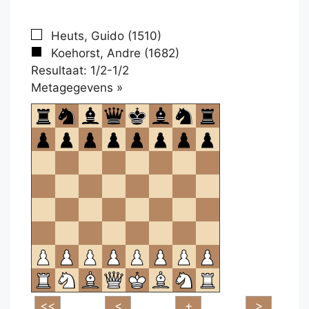
Heuts, Guido (1510)
Koehorst, Andre (1682)
Resultaat: 1/2-1/2
Klikken
Metagegevens »
om
te
openen.