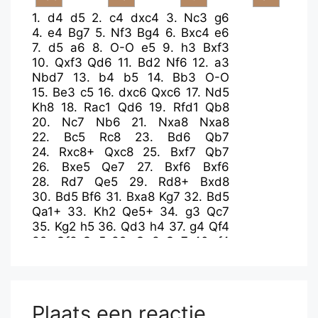
1.
d4
d5
2.
c4
dxc4
3.
Nc3
g6
4.
e4
Bg7
5.
Nf3
Bg4
6.
Bxc4
e6
7.
d5
a6
8.
O-O
e5
9.
h3
Bxf3
10.
Qxf3
Qd6
11.
Bd2
Nf6
12.
a3
Nbd7
13.
b4
b5
14.
Bb3
O-O
15.
Be3
c5
16.
dxc6
Qxc6
17.
Nd5
Kh8
18.
Rac1
Qd6
19.
Rfd1
Qb8
20.
Nc7
Nb6
21.
Nxa8
Nxa8
22.
Bc5
Rc8
23.
Bd6
Qb7
24.
Rxc8+
Qxc8
25.
Bxf7
Qb7
26.
Bxe5
Qe7
27.
Bxf6
Bxf6
28.
Rd7
Qe5
29.
Rd8+
Bxd8
30.
Bd5
Bf6
31.
Bxa8
Kg7
32.
Bd5
Qa1+
33.
Kh2
Qe5+
34.
g3
Qc7
35.
Kg2
h5
36.
Qd3
h4
37.
g4
Qf4
38.
Qf3
Qe5
39.
Qe3
Qc7
40.
f4
Qc2+
41.
Qf2
Qc7
42.
e5
Bd8
43.
g5
Qc3
44.
Qa7+
Kh8
45.
Qf7
Qg3+
46.
Kf1
Qxh3+
47.
Bg2
Qd3+
48.
Kg1
Bb6+
49.
Kh2
Qg3+
Plaats een reactie
50.
Kh1
Qe1+
51.
Kh2