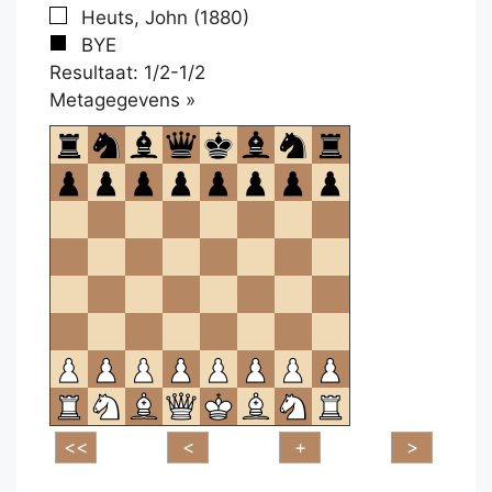
Heuts, John (1880)
BYE
Resultaat: 1/2-1/2
Klikken
Metagegevens »
om
te
openen.