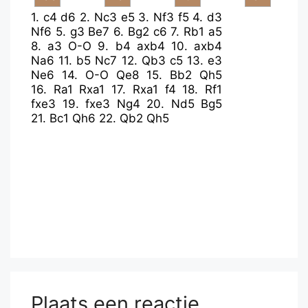
1.
c4
d6
2.
Nc3
e5
3.
Nf3
f5
4.
d3
Nf6
5.
g3
Be7
6.
Bg2
c6
7.
Rb1
a5
8.
a3
O-O
9.
b4
axb4
10.
axb4
Na6
11.
b5
Nc7
12.
Qb3
c5
13.
e3
Ne6
14.
O-O
Qe8
15.
Bb2
Qh5
16.
Ra1
Rxa1
17.
Rxa1
f4
18.
Rf1
fxe3
19.
fxe3
Ng4
20.
Nd5
Bg5
21.
Bc1
Qh6
22.
Qb2
Qh5
Plaats een reactie