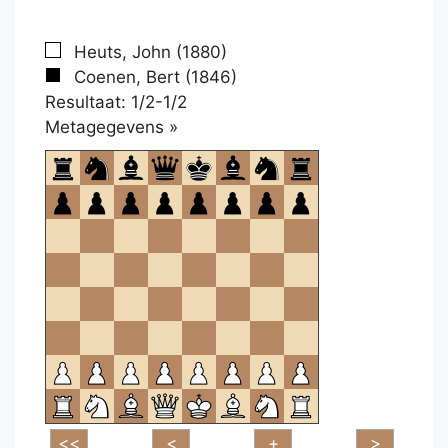
Heuts, John (1880)
Coenen, Bert (1846)
Resultaat: 1/2-1/2
Klikken
Metagegevens »
om
te
openen.