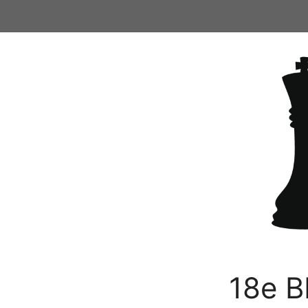
Ga
naar
de
inhoud
18e B