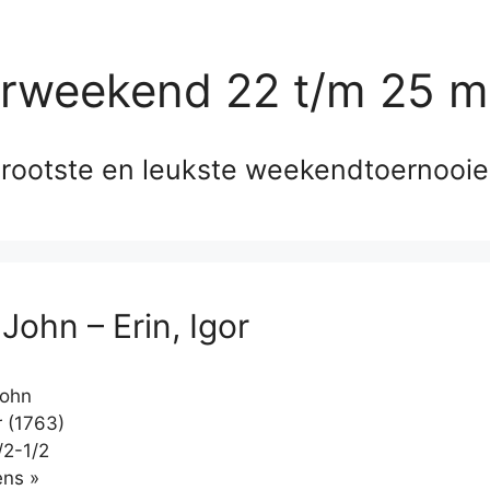
erweekend 22 t/m 25 m
rootste en leukste weekendtoernooi
John – Erin, Igor
John
r (1763)
/2-1/2
Klikken
ns »