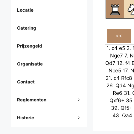
Locatie
Catering
Prijzengeld
1.
c4
e5
2.
Nge7
7.
N
Qd7
12.
f4
Organisatie
Nce5
17.
N
21.
c4
Rfc8
Contact
26.
Qd4
N
Re6
31.
Reglementen
Qxf6+
35
39.
Qf5+
43.
Qa4
Historie
47.
c5