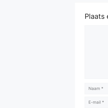
Plaats 
Reactie
Naam
E-
mail