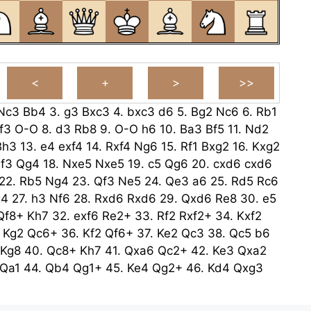
Nc3
Bb4
3.
g3
Bxc3
4.
bxc3
d6
5.
Bg2
Nc6
6.
Rb1
f3
O-O
8.
d3
Rb8
9.
O-O
h6
10.
Ba3
Bf5
11.
Nd2
Bh3
13.
e4
exf4
14.
Rxf4
Ng6
15.
Rf1
Bxg2
16.
Kxg2
f3
Qg4
18.
Nxe5
Nxe5
19.
c5
Qg6
20.
cxd6
cxd6
22.
Rb5
Ng4
23.
Qf3
Ne5
24.
Qe3
a6
25.
Rd5
Rc6
g4
27.
h3
Nf6
28.
Rxd6
Rxd6
29.
Qxd6
Re8
30.
e5
Qf8+
Kh7
32.
exf6
Re2+
33.
Rf2
Rxf2+
34.
Kxf2
.
Kg2
Qc6+
36.
Kf2
Qf6+
37.
Ke2
Qc3
38.
Qc5
b6
Kg8
40.
Qc8+
Kh7
41.
Qxa6
Qc2+
42.
Ke3
Qxa2
Qa1
44.
Qb4
Qg1+
45.
Ke4
Qg2+
46.
Kd4
Qxg3
bxc5+
48.
Qxc5
Qxh3
49.
Kc4
Qe6+
50.
Kc3