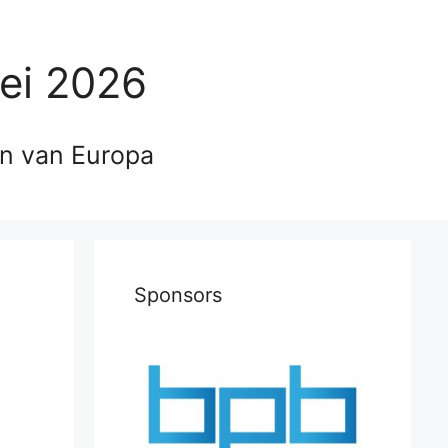
ei 2026
en van Europa
Sponsors