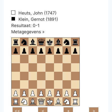
Heuts, John (1747)
Klein, Gernot (1891)
Resultaat: 0-1
Klikken
Metagegevens »
om
te
openen.