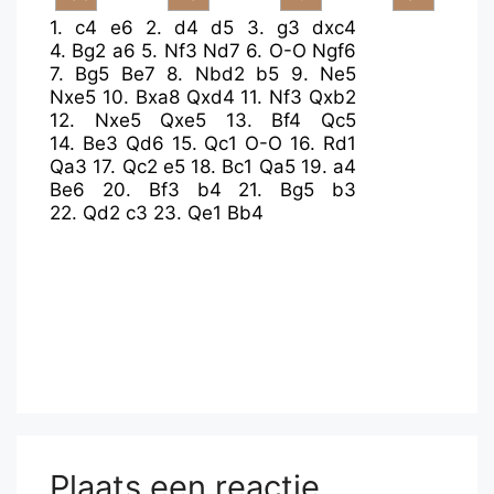
1.
c4
e6
2.
d4
d5
3.
g3
dxc4
4.
Bg2
a6
5.
Nf3
Nd7
6.
O-O
Ngf6
7.
Bg5
Be7
8.
Nbd2
b5
9.
Ne5
Nxe5
10.
Bxa8
Qxd4
11.
Nf3
Qxb2
12.
Nxe5
Qxe5
13.
Bf4
Qc5
14.
Be3
Qd6
15.
Qc1
O-O
16.
Rd1
Qa3
17.
Qc2
e5
18.
Bc1
Qa5
19.
a4
Be6
20.
Bf3
b4
21.
Bg5
b3
22.
Qd2
c3
23.
Qe1
Bb4
Plaats een reactie