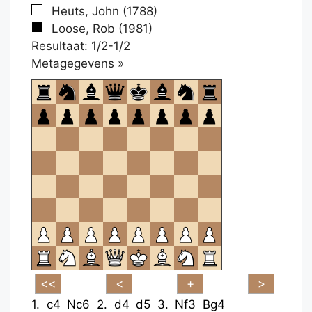
Heuts, John (1788)
Loose, Rob (1981)
Resultaat: 1/2-1/2
Klikken
Metagegevens »
om
te
openen.
1.
c4
Nc6
2.
d4
d5
3.
Nf3
Bg4