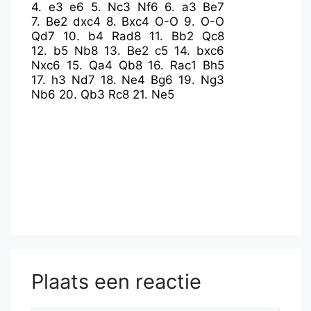
4.
e3
e6
5.
Nc3
Nf6
6.
a3
Be7
7.
Be2
dxc4
8.
Bxc4
O-O
9.
O-O
Qd7
10.
b4
Rad8
11.
Bb2
Qc8
12.
b5
Nb8
13.
Be2
c5
14.
bxc6
Nxc6
15.
Qa4
Qb8
16.
Rac1
Bh5
17.
h3
Nd7
18.
Ne4
Bg6
19.
Ng3
Nb6
20.
Qb3
Rc8
21.
Ne5
Plaats een reactie