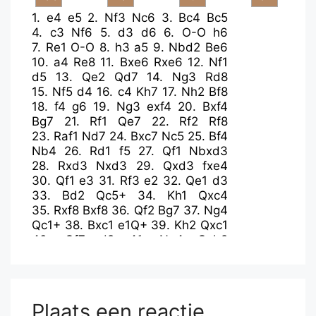
1.
e4
e5
2.
Nf3
Nc6
3.
Bc4
Bc5
4.
c3
Nf6
5.
d3
d6
6.
O-O
h6
7.
Re1
O-O
8.
h3
a5
9.
Nbd2
Be6
10.
a4
Re8
11.
Bxe6
Rxe6
12.
Nf1
d5
13.
Qe2
Qd7
14.
Ng3
Rd8
15.
Nf5
d4
16.
c4
Kh7
17.
Nh2
Bf8
18.
f4
g6
19.
Ng3
exf4
20.
Bxf4
Bg7
21.
Rf1
Qe7
22.
Rf2
Rf8
23.
Raf1
Nd7
24.
Bxc7
Nc5
25.
Bf4
Nb4
26.
Rd1
f5
27.
Qf1
Nbxd3
28.
Rxd3
Nxd3
29.
Qxd3
fxe4
30.
Qf1
e3
31.
Rf3
e2
32.
Qe1
d3
33.
Bd2
Qc5+
34.
Kh1
Qxc4
35.
Rxf8
Bxf8
36.
Qf2
Bg7
37.
Ng4
Qc1+
38.
Bxc1
e1Q+
39.
Kh2
Qxc1
40.
Qf7
d2
41.
Ne4
Qxb2
42.
Qxe6
d1Q
43.
Nef6+
Bxf6
44.
Nxf6+
Qxf6
45.
Qxf6
Qd7
46.
Qb6
Qd5
47.
Qc7+
Kg8
48.
Qe7
h5
49.
Qe8+
Kg7
Plaats een reactie
50.
Qe7+
Kh6
51.
h4
Qd4