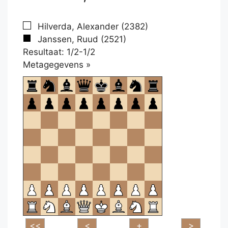
Hilverda, Alexander (2382)
Janssen, Ruud (2521)
Resultaat: 1/2-1/2
Klikken
Metagegevens »
om
te
openen.