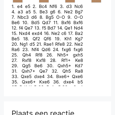
1.
e4
e5
2.
Bc4
Nf6
3.
d3
Nc6
4.
a3
a5
5.
Be3
g6
6.
Ne2
Bg7
7.
Nbc3
d6
8.
Bg5
O-O
9.
O-O
Be6
10.
Bd5
Qd7
11.
Bxf6
Bxf6
12.
f4
Qe7
13.
f5
Bd7
14.
Qe1
Nd4
15.
Nxd4
exd4
16.
Ne2
c6
17.
Ba2
Be5
18.
Qf2
Qf6
19.
Kh1
Kg7
20.
Ng1
d5
21.
Rae1
Rfe8
22.
Ne2
Ra6
23.
Nf4
Qd6
24.
fxg6
fxg6
25.
Qh4
Rf8
26.
Nh5+
gxh5
27.
Rxf8
Kxf8
28.
Rf1+
Ke8
29.
Qg5
Be6
30.
Qxh5+
Kd7
31.
Qxh7+
Qe7
32.
Qh5
Ra8
33.
Qxe5
dxe4
34.
Bxe6+
Qxe6
35.
Qxe6+
Kxe6
36.
dxe4
b5
37.
Rd1
Ke5
38.
Re1
c5
39.
g3
c4
40.
Kg2
c3
41.
bxc3
dxc3
42.
Kf3
Rf8+
43.
Ke3
Rh8
44.
Re2
b4
45.
axb4
a4
46.
Kd3
Rc8
47.
Re1
Rh8
48.
Re2
Ra8
49.
Re1
Rh8
Plaats een reactie
50.
h4
Rg8
51.
Rg1
Rg4
52.
Kxc3