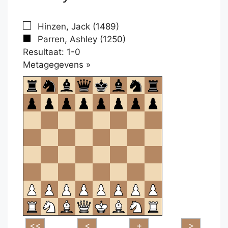
Hinzen, Jack (1489)
Parren, Ashley (1250)
Resultaat: 1-0
Klikken
Metagegevens »
om
te
openen.