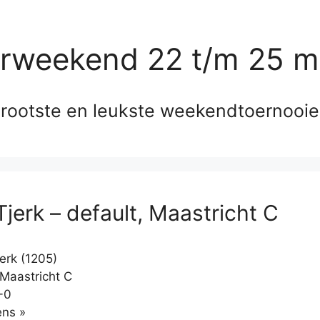
erweekend 22 t/m 25 m
rootste en leukste weekendtoernooi
Tjerk – default, Maastricht C
erk (1205)
 Maastricht C
-0
Klikken
ns »