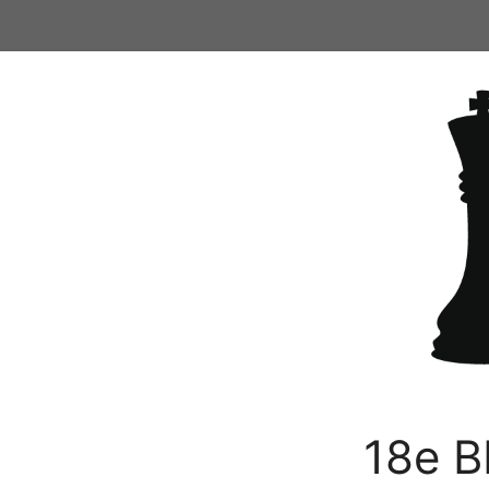
Ga
naar
de
inhoud
18e B