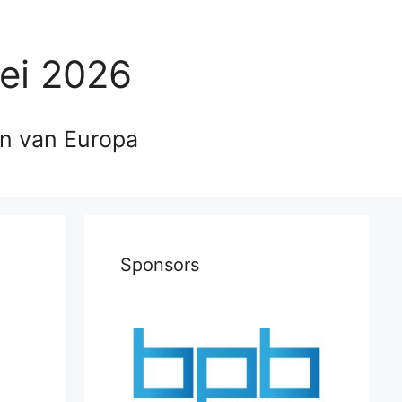
ei 2026
en van Europa
Sponsors