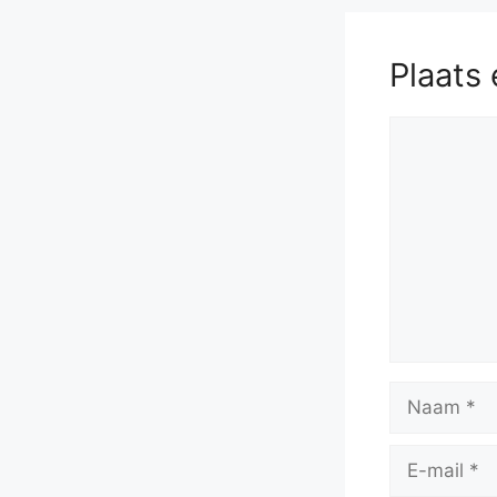
Plaats 
Reactie
Naam
E-
mail