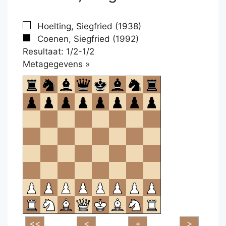
Hoelting, Siegfried (1938)
Coenen, Siegfried (1992)
Resultaat: 1/2-1/2
Klikken
Metagegevens »
om
te
openen.