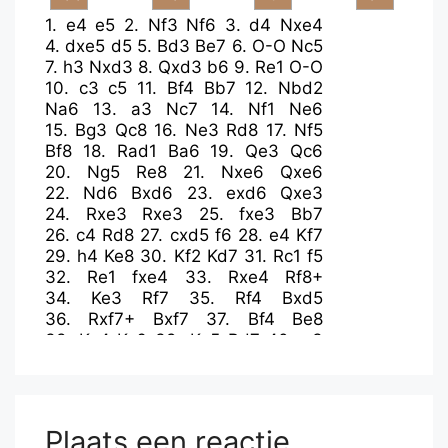
1.
e4
e5
2.
Nf3
Nf6
3.
d4
Nxe4
4.
dxe5
d5
5.
Bd3
Be7
6.
O-O
Nc5
7.
h3
Nxd3
8.
Qxd3
b6
9.
Re1
O-O
10.
c3
c5
11.
Bf4
Bb7
12.
Nbd2
Na6
13.
a3
Nc7
14.
Nf1
Ne6
15.
Bg3
Qc8
16.
Ne3
Rd8
17.
Nf5
Bf8
18.
Rad1
Ba6
19.
Qe3
Qc6
20.
Ng5
Re8
21.
Nxe6
Qxe6
22.
Nd6
Bxd6
23.
exd6
Qxe3
24.
Rxe3
Rxe3
25.
fxe3
Bb7
26.
c4
Rd8
27.
cxd5
f6
28.
e4
Kf7
29.
h4
Ke8
30.
Kf2
Kd7
31.
Rc1
f5
32.
Re1
fxe4
33.
Rxe4
Rf8+
34.
Ke3
Rf7
35.
Rf4
Bxd5
36.
Rxf7+
Bxf7
37.
Bf4
Be8
38.
Ke4
Kc6
39.
Ke5
Bd7
40.
g3
b5
.....
Plaats een reactie