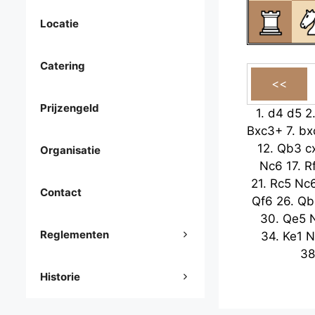
Locatie
Catering
Prijzengeld
1.
d4
d5
2
Bxc3+
7.
bx
12.
Qb3
c
Organisatie
Nc6
17.
R
21.
Rc5
Nc
Contact
Qf6
26.
Qb
30.
Qe5
Reglementen
34.
Ke1
N
38
Historie