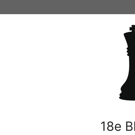
Ga
naar
de
inhoud
18e B