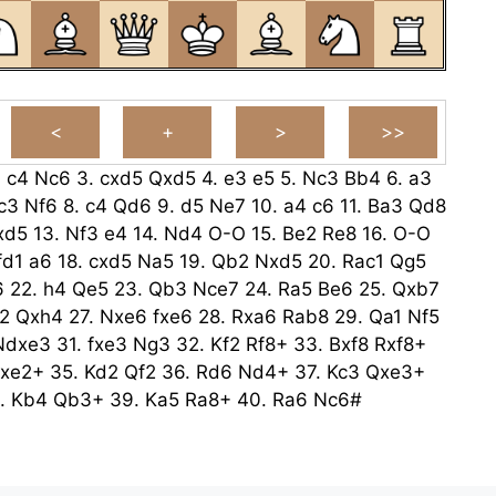
.
c4
Nc6
3.
cxd5
Qxd5
4.
e3
e5
5.
Nc3
Bb4
6.
a3
c3
Nf6
8.
c4
Qd6
9.
d5
Ne7
10.
a4
c6
11.
Ba3
Qd8
xd5
13.
Nf3
e4
14.
Nd4
O-O
15.
Be2
Re8
16.
O-O
fd1
a6
18.
cxd5
Na5
19.
Qb2
Nxd5
20.
Rac1
Qg5
6
22.
h4
Qe5
23.
Qb3
Nce7
24.
Ra5
Be6
25.
Qxb7
2
Qxh4
27.
Nxe6
fxe6
28.
Rxa6
Rab8
29.
Qa1
Nf5
Ndxe3
31.
fxe3
Ng3
32.
Kf2
Rf8+
33.
Bxf8
Rxf8+
xe2+
35.
Kd2
Qf2
36.
Rd6
Nd4+
37.
Kc3
Qxe3+
.
Kb4
Qb3+
39.
Ka5
Ra8+
40.
Ra6
Nc6#