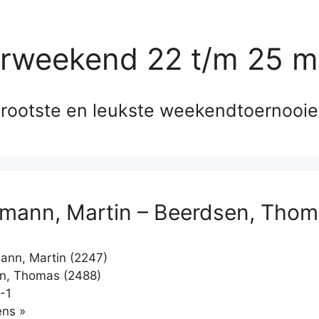
erweekend 22 t/m 25 m
rootste en leukste weekendtoernooi
mann, Martin – Beerdsen, Tho
nn, Martin (2247)
n, Thomas (2488)
-1
Klikken
ns »