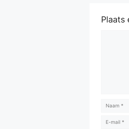
Plaats 
Reactie
Naam
E-
mail