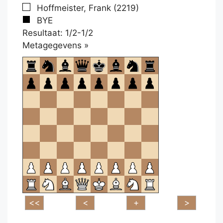
Hoffmeister, Frank (2219)
BYE
Resultaat: 1/2-1/2
Klikken
Metagegevens »
om
te
openen.