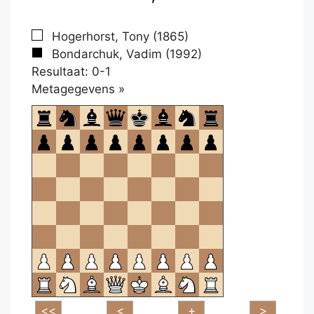
Hogerhorst, Tony (1865)
Bondarchuk, Vadim (1992)
Resultaat: 0-1
Klikken
Metagegevens »
om
te
openen.