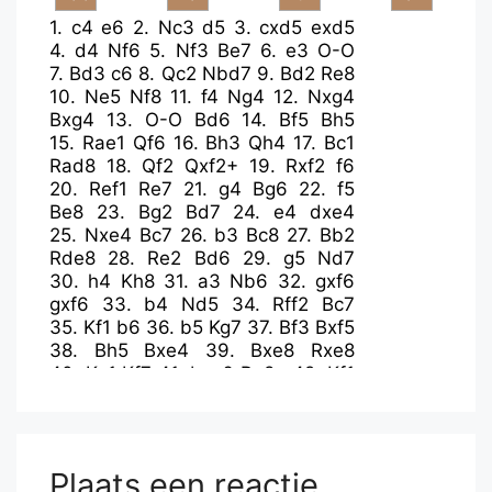
1.
c4
e6
2.
Nc3
d5
3.
cxd5
exd5
4.
d4
Nf6
5.
Nf3
Be7
6.
e3
O-O
7.
Bd3
c6
8.
Qc2
Nbd7
9.
Bd2
Re8
10.
Ne5
Nf8
11.
f4
Ng4
12.
Nxg4
Bxg4
13.
O-O
Bd6
14.
Bf5
Bh5
15.
Rae1
Qf6
16.
Bh3
Qh4
17.
Bc1
Rad8
18.
Qf2
Qxf2+
19.
Rxf2
f6
20.
Ref1
Re7
21.
g4
Bg6
22.
f5
Be8
23.
Bg2
Bd7
24.
e4
dxe4
25.
Nxe4
Bc7
26.
b3
Bc8
27.
Bb2
Rde8
28.
Re2
Bd6
29.
g5
Nd7
30.
h4
Kh8
31.
a3
Nb6
32.
gxf6
gxf6
33.
b4
Nd5
34.
Rff2
Bc7
35.
Kf1
b6
36.
b5
Kg7
37.
Bf3
Bxf5
38.
Bh5
Bxe4
39.
Bxe8
Rxe8
40.
Kg1
Kf7
41.
bxc6
Rg8+
42.
Kf1
Bd3
43.
Ke1
Bxe2
44.
Kxe2
Nf4+
45.
Kd2
Rg2
46.
Rxg2
Nxg2
47.
Kd3
Nxh4
48.
d5
Nf5
Plaats een reactie