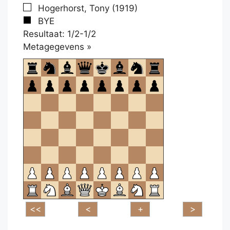
Hogerhorst, Tony (1919)
BYE
Resultaat: 1/2-1/2
Klikken
Metagegevens »
om
te
openen.