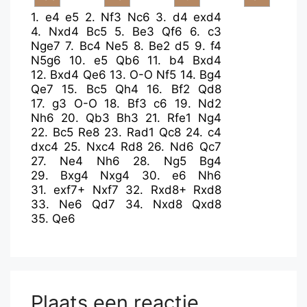
1.
e4
e5
2.
Nf3
Nc6
3.
d4
exd4
4.
Nxd4
Bc5
5.
Be3
Qf6
6.
c3
Nge7
7.
Bc4
Ne5
8.
Be2
d5
9.
f4
N5g6
10.
e5
Qb6
11.
b4
Bxd4
12.
Bxd4
Qe6
13.
O-O
Nf5
14.
Bg4
Qe7
15.
Bc5
Qh4
16.
Bf2
Qd8
17.
g3
O-O
18.
Bf3
c6
19.
Nd2
Nh6
20.
Qb3
Bh3
21.
Rfe1
Ng4
22.
Bc5
Re8
23.
Rad1
Qc8
24.
c4
dxc4
25.
Nxc4
Rd8
26.
Nd6
Qc7
27.
Ne4
Nh6
28.
Ng5
Bg4
29.
Bxg4
Nxg4
30.
e6
Nh6
31.
exf7+
Nxf7
32.
Rxd8+
Rxd8
33.
Ne6
Qd7
34.
Nxd8
Qxd8
35.
Qe6
Plaats een reactie