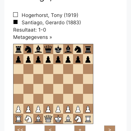
Hogerhorst, Tony (1919)
Santiago, Gerardo (1883)
Resultaat: 1-0
Klikken
Metagegevens »
om
te
openen.