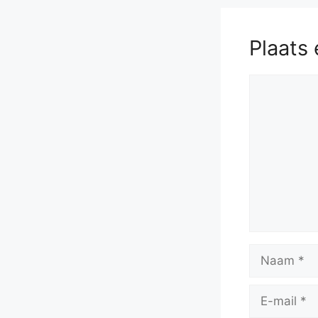
Ng8
58
Plaats 
Reactie
Naam
E-
mail