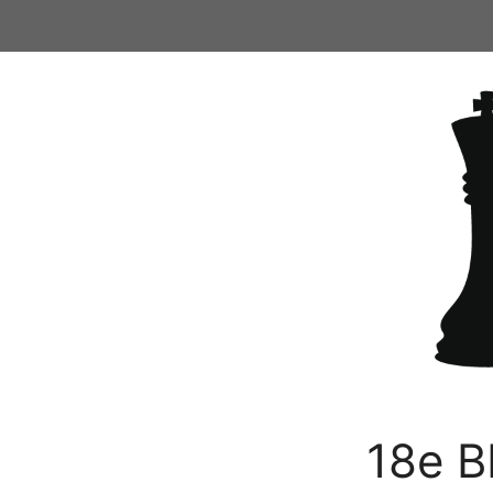
Ga
naar
de
inhoud
18e B