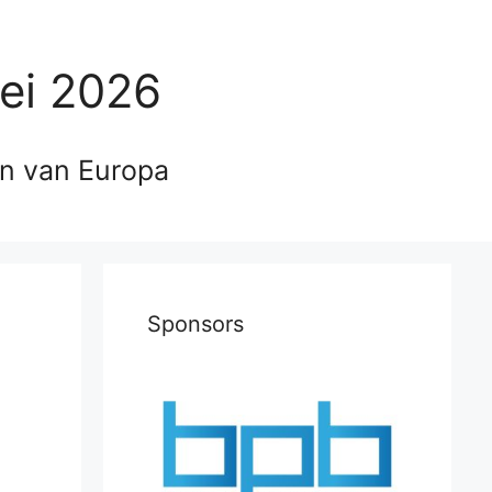
ei 2026
en van Europa
Sponsors