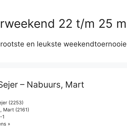
erweekend 22 t/m 25 m
rootste en leukste weekendtoernooi
Sejer – Nabuurs, Mart
jer (2253)
 Mart (2161)
-1
Klikken
ns »