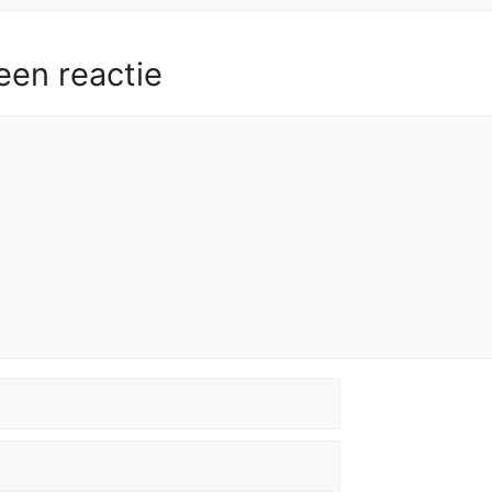
.
Kg4
Ke4
59.
Kg3
Kf5
60.
Kf3
Ne7
61.
Kg3
Ng6
62.
Kh3
Kf4
63.
h5
Ne7
64.
g6
h6
een reactie