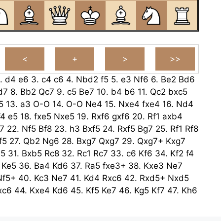
.
d4
e6
3.
c4
c6
4.
Nbd2
f5
5.
e3
Nf6
6.
Be2
Bd6
d7
8.
Bb2
Qc7
9.
c5
Be7
10.
b4
b6
11.
Qc2
bxc5
5
13.
a3
O-O
14.
O-O
Ne4
15.
Nxe4
fxe4
16.
Nd4
f4
e5
18.
fxe5
Nxe5
19.
Rxf6
gxf6
20.
Rf1
axb4
7
22.
Nf5
Bf8
23.
h3
Bxf5
24.
Rxf5
Bg7
25.
Rf1
Rf8
f5
27.
Qb2
Ng6
28.
Bxg7
Qxg7
29.
Qxg7+
Kxg7
b5
31.
Bxb5
Rc8
32.
Rc1
Rc7
33.
c6
Kf6
34.
Kf2
f4
Ke5
36.
Ba4
Kd6
37.
Ra5
fxe3+
38.
Kxe3
Ne7
Nf5+
40.
Kc3
Ne7
41.
Kd4
Rxc6
42.
Rxd5+
Nxd5
xc6
44.
Kxe4
Kd6
45.
Kf5
Ke7
46.
Kg5
Kf7
47.
Kh6
4
Ne7
49.
h4
Kh8
50.
g5
Kg8
51.
Kh5
Kg7
52.
Kg4
Ng8
54.
Kg4
Ke6
55.
Kf4
Ne7
56.
Kg4
Ke5
57.
Kh5