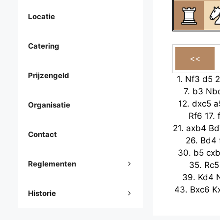
Locatie
Catering
Prijzengeld
1.
Nf3
d5
2
7.
b3
Nb
12.
dxc5
a
Organisatie
Rf6
17.
21.
axb4
Bd
Contact
26.
Bd4
30.
b5
cx
Reglementen
35.
Rc5
39.
Kd4
43.
Bxc6
K
Historie
Kg8
48.
g
Kf7
53.
Kh5