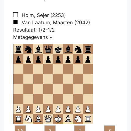
Holm, Sejer (2253)
Van Laatum, Maarten (2042)
Resultaat: 1/2-1/2
Klikken
Metagegevens »
om
te
openen.