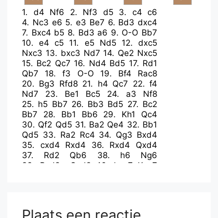
1.
d4
Nf6
2.
Nf3
d5
3.
c4
c6
4.
Nc3
e6
5.
e3
Be7
6.
Bd3
dxc4
7.
Bxc4
b5
8.
Bd3
a6
9.
O-O
Bb7
10.
e4
c5
11.
e5
Nd5
12.
dxc5
Nxc3
13.
bxc3
Nd7
14.
Qe2
Nxc5
15.
Bc2
Qc7
16.
Nd4
Bd5
17.
Rd1
Qb7
18.
f3
O-O
19.
Bf4
Rac8
20.
Bg3
Rfd8
21.
h4
Qc7
22.
f4
Nd7
23.
Be1
Bc5
24.
a3
Nf8
25.
h5
Bb7
26.
Bb3
Bd5
27.
Bc2
Bb7
28.
Bb1
Bb6
29.
Kh1
Qc4
30.
Qf2
Qd5
31.
Ba2
Qe4
32.
Bb1
Qd5
33.
Ra2
Rc4
34.
Qg3
Bxd4
35.
cxd4
Rxd4
36.
Rxd4
Qxd4
37.
Rd2
Qb6
38.
h6
Ng6
39.
Rxd8+
Qxd8
40.
hxg7
Kxg7
41.
Bxg6
hxg6
42.
Bb4
Qd1+
43.
Kh2
Qh5+
44.
Kg1
Qd1+
45.
Kh2
Plaats een reactie