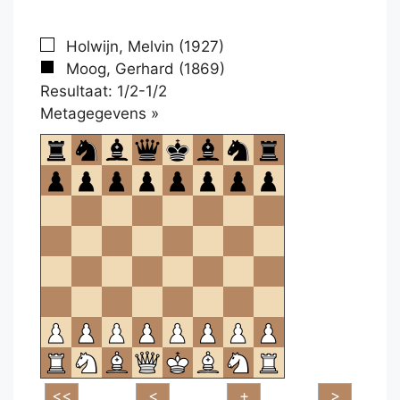
Holwijn, Melvin (1927)
Moog, Gerhard (1869)
Resultaat: 1/2-1/2
Klikken
Metagegevens »
om
te
openen.