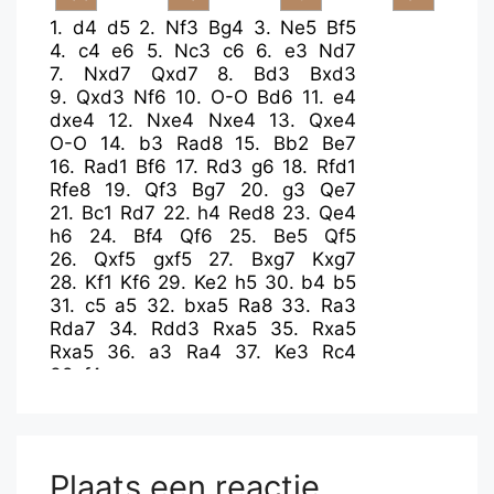
1.
d4
d5
2.
Nf3
Bg4
3.
Ne5
Bf5
4.
c4
e6
5.
Nc3
c6
6.
e3
Nd7
7.
Nxd7
Qxd7
8.
Bd3
Bxd3
9.
Qxd3
Nf6
10.
O-O
Bd6
11.
e4
dxe4
12.
Nxe4
Nxe4
13.
Qxe4
O-O
14.
b3
Rad8
15.
Bb2
Be7
16.
Rad1
Bf6
17.
Rd3
g6
18.
Rfd1
Rfe8
19.
Qf3
Bg7
20.
g3
Qe7
21.
Bc1
Rd7
22.
h4
Red8
23.
Qe4
h6
24.
Bf4
Qf6
25.
Be5
Qf5
26.
Qxf5
gxf5
27.
Bxg7
Kxg7
28.
Kf1
Kf6
29.
Ke2
h5
30.
b4
b5
31.
c5
a5
32.
bxa5
Ra8
33.
Ra3
Rda7
34.
Rdd3
Rxa5
35.
Rxa5
Rxa5
36.
a3
Ra4
37.
Ke3
Rc4
38.
f4
Plaats een reactie