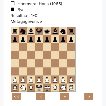
Hoornstra, Hans (1965)
Bye
Resultaat: 1-0
Klikken
Metagegevens »
om
te
openen.