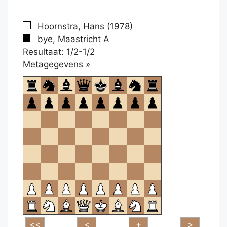
Hoornstra, Hans (1978)
bye, Maastricht A
Resultaat: 1/2-1/2
Klikken
Metagegevens »
om
te
openen.