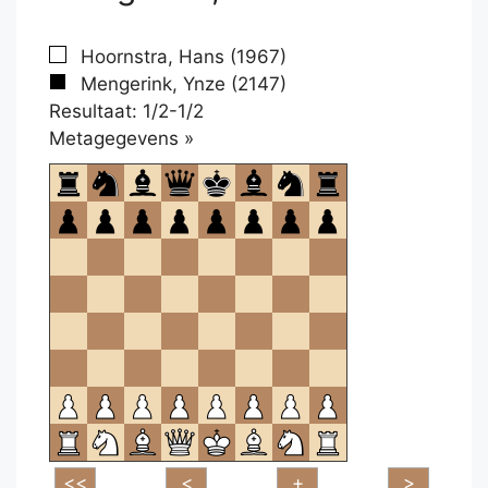
Hoornstra, Hans (1967)
Mengerink, Ynze (2147)
Resultaat: 1/2-1/2
Klikken
Metagegevens »
om
te
openen.