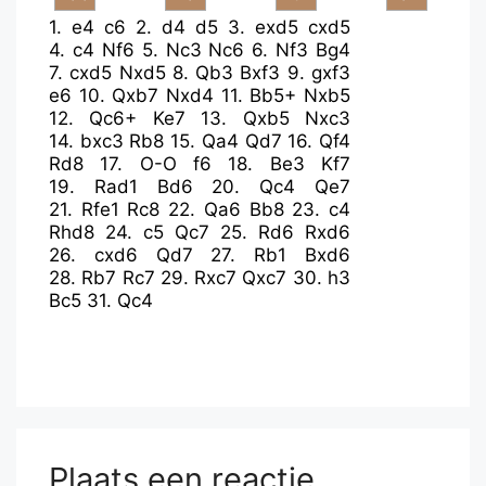
1.
e4
c6
2.
d4
d5
3.
exd5
cxd5
4.
c4
Nf6
5.
Nc3
Nc6
6.
Nf3
Bg4
7.
cxd5
Nxd5
8.
Qb3
Bxf3
9.
gxf3
e6
10.
Qxb7
Nxd4
11.
Bb5+
Nxb5
12.
Qc6+
Ke7
13.
Qxb5
Nxc3
14.
bxc3
Rb8
15.
Qa4
Qd7
16.
Qf4
Rd8
17.
O-O
f6
18.
Be3
Kf7
19.
Rad1
Bd6
20.
Qc4
Qe7
21.
Rfe1
Rc8
22.
Qa6
Bb8
23.
c4
Rhd8
24.
c5
Qc7
25.
Rd6
Rxd6
26.
cxd6
Qd7
27.
Rb1
Bxd6
28.
Rb7
Rc7
29.
Rxc7
Qxc7
30.
h3
Bc5
31.
Qc4
Plaats een reactie