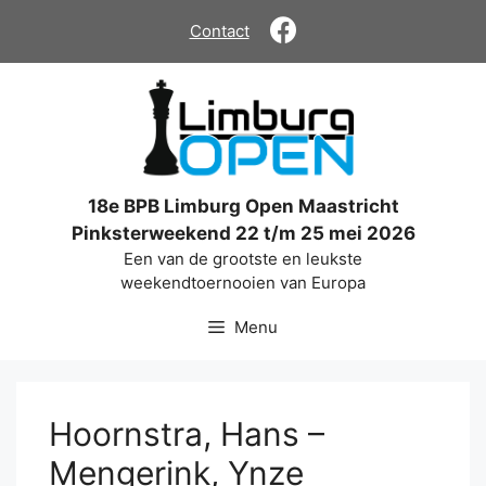
Ga
Contact
naar
de
inhoud
18e BPB Limburg Open Maastricht
Pinksterweekend 22 t/m 25 mei 2026
Een van de grootste en leukste
weekendtoernooien van Europa
Menu
Hoornstra, Hans –
Mengerink, Ynze