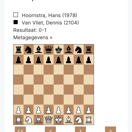
Hoornstra, Hans (1978)
Van Vliet, Dennis (2104)
Resultaat: 0-1
Klikken
Metagegevens »
om
te
openen.