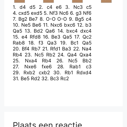
1.
d4
d5
2.
c4
e6
3.
Nc3
c5
4.
cxd5
exd5
5.
Nf3
Nc6
6.
g3
Nf6
7.
Bg2
Be7
8.
O-O
O-O
9.
Bg5
c4
10.
Ne5
Be6
11.
Nxc6
bxc6
12.
b3
Qa5
13.
Bd2
Qa6
14.
bxc4
dxc4
15.
e4
Rfd8
16.
Be3
Qa5
17.
Qc2
Rab8
18.
f3
Qa3
19.
Bc1
Qa5
20.
Bf4
Rb7
21.
Rfd1
Ba3
22.
Na4
Rb4
23.
Nc5
Rb2
24.
Qa4
Qxa4
25.
Nxa4
Rb4
26.
Nc5
Bb2
27.
Nxe6
fxe6
28.
Rab1
c3
29.
Rxb2
cxb2
30.
Rb1
Rdxd4
31.
Be5
Rd2
32.
Bc3
Rc2
Plaats een reactie