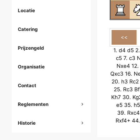
Locatie
Catering
Prijzengeld
1.
d4
d5
2
c5
7.
c3
Nxe4
12
Organisatie
Qxc3
16.
N
20.
h3
Rc2
Contact
25.
Rc3
B
Kh7
30.
Kg
Reglementen
e5
35.
h
39.
Rxc4
Rxf4+
44
Historie
48.
Kh3
5