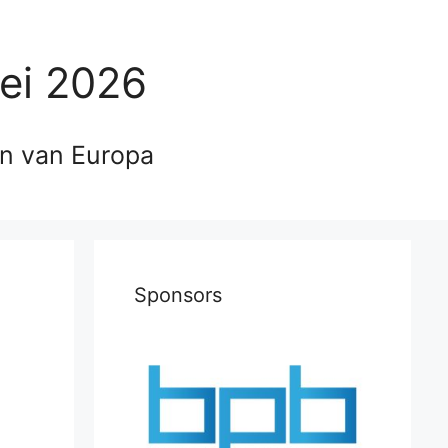
ei 2026
en van Europa
Sponsors