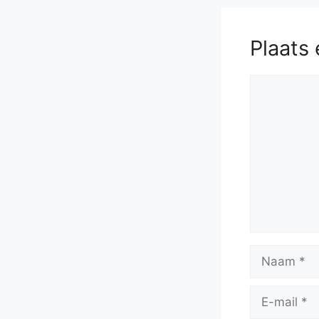
Plaats 
Reactie
Naam
E-
mail