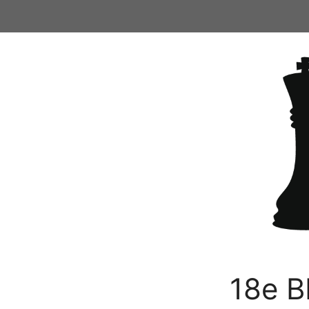
Ga
naar
de
inhoud
18e B