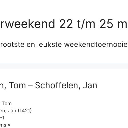
erweekend 22 t/m 25 m
rootste en leukste weekendtoernooi
, Tom – Schoffelen, Jan
 Tom
en, Jan (1421)
-1
Klikken
ns »