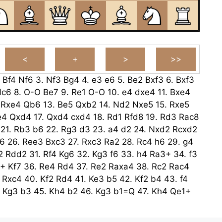
.
Bf4
Nf6
3.
Nf3
Bg4
4.
e3
e6
5.
Be2
Bxf3
6.
Bxf3
Nc6
8.
O-O
Be7
9.
Re1
O-O
10.
e4
dxe4
11.
Bxe4
.
Rxe4
Qb6
13.
Be5
Qxb2
14.
Nd2
Nxe5
15.
Rxe5
e4
Qxd4
17.
Qxd4
cxd4
18.
Rd1
Rfd8
19.
Rd3
Rac8
21.
Rb3
b6
22.
Rg3
d3
23.
a4
d2
24.
Nxd2
Rcxd2
f6
26.
Ree3
Bxc3
27.
Rxc3
Ra2
28.
Rc4
h6
29.
g4
2
Rdd2
31.
Rf4
Kg6
32.
Kg3
f6
33.
h4
Ra3+
34.
f3
5+
Kf7
36.
Re4
Rd4
37.
Re2
Raxa4
38.
Rc2
Rac4
Rxc4
40.
Kf2
Rd4
41.
Ke3
b5
42.
Kf2
b4
43.
f4
.
Kg3
b3
45.
Kh4
b2
46.
Kg3
b1=Q
47.
Kh4
Qe1+
Qe2
49.
Kg3
Qxg4+
50.
Kh2
Qxh5+
51.
Kg2
Qf3+
2.
Kh2
Rh4+
53.
Kg1
Rg4+
54.
Kh2
Qg2#