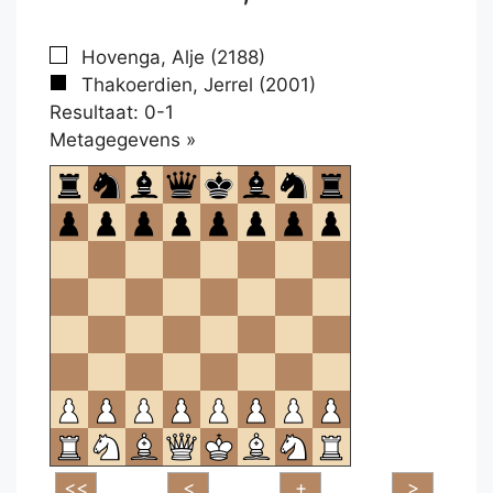
Hovenga, Alje (2188)
Thakoerdien, Jerrel (2001)
Resultaat: 0-1
Klikken
Metagegevens »
om
te
openen.