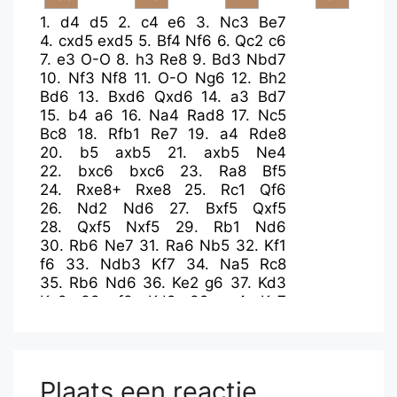
1.
d4
d5
2.
c4
e6
3.
Nc3
Be7
4.
cxd5
exd5
5.
Bf4
Nf6
6.
Qc2
c6
7.
e3
O-O
8.
h3
Re8
9.
Bd3
Nbd7
10.
Nf3
Nf8
11.
O-O
Ng6
12.
Bh2
Bd6
13.
Bxd6
Qxd6
14.
a3
Bd7
15.
b4
a6
16.
Na4
Rad8
17.
Nc5
Bc8
18.
Rfb1
Re7
19.
a4
Rde8
20.
b5
axb5
21.
axb5
Ne4
22.
bxc6
bxc6
23.
Ra8
Bf5
24.
Rxe8+
Rxe8
25.
Rc1
Qf6
26.
Nd2
Nd6
27.
Bxf5
Qxf5
28.
Qxf5
Nxf5
29.
Rb1
Nd6
30.
Rb6
Ne7
31.
Ra6
Nb5
32.
Kf1
f6
33.
Ndb3
Kf7
34.
Na5
Rc8
35.
Rb6
Nd6
36.
Ke2
g6
37.
Kd3
Ke8
38.
f3
Kd8
39.
g4
Kc7
40.
Ra6
Nb5
41.
Nab3
Re8
42.
Ra1
Nc8
43.
Na6+
Kd6
44.
Nb4
Nb6
45.
Ra6
Rb8
46.
e4
dxe4+
47.
fxe4
Kc7
48.
Na5
Ra8
Plaats een reactie
49.
Rxa8
Nxa8
50.
Naxc6
Nb6