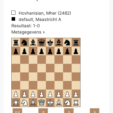
Hovhanisian, Mher (2482)
default, Maastricht A
Resultaat: 1-0
Klikken
Metagegevens »
om
te
openen.